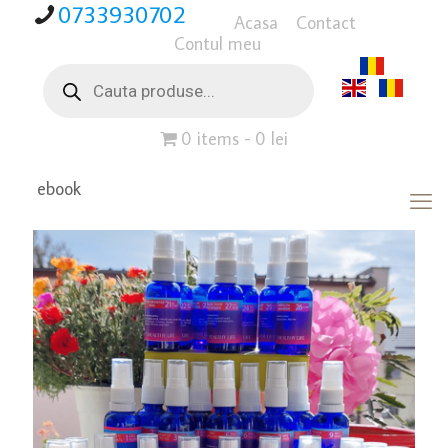
0733930702
Acasa
Contact
Contul meu
Products
search
0 items
0 lei
ebook