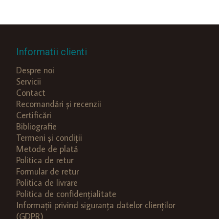
Informatii clienti
Despre noi
Servicii
Contact
Recomandări și recenzii
Certificări
Bibliografie
Termeni și condiții
Metode de plată
Politica de retur
Formular de retur
Politica de livrare
Politica de confidențialitate
Informații privind siguranța datelor clienților
(GDPR)