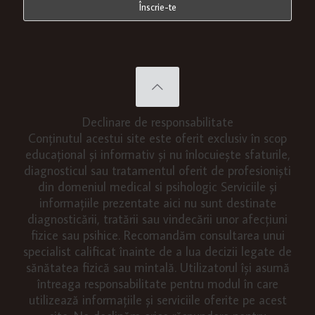
Declinare de responsabilitate
Conținutul acestui site este oferit exclusiv în scop
educațional și informativ și nu înlocuiește sfaturile,
diagnosticul sau tratamentul oferit de profesioniști
din domeniul medical si psihologic Serviciile și
informațiile prezentate aici nu sunt destinate
diagnosticării, tratării sau vindecării unor afecțiuni
fizice sau psihice. Recomandăm consultarea unui
specialist calificat înainte de a lua decizii legate de
sănătatea fizică sau mintală. Utilizatorul își asumă
întreaga responsabilitate pentru modul în care
utilizează informațiile și serviciile oferite pe acest