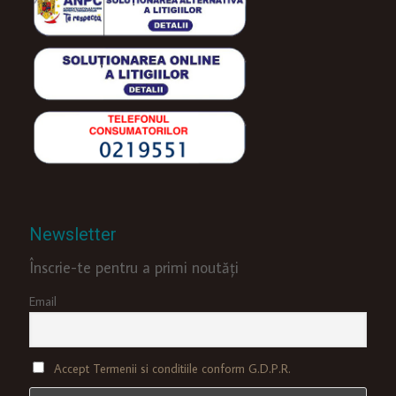
Newsletter
Înscrie-te pentru a primi noutăți
Email
Accept Termenii si conditiile conform G.D.P.R.