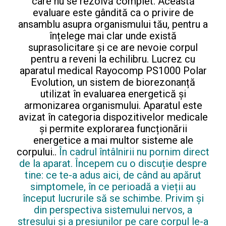
care nu se rezolvă complet. Această
evaluare este gândită ca o privire de
ansamblu asupra organismului tău, pentru a
înțelege mai clar unde există
suprasolicitare și ce are nevoie corpul
pentru a reveni la echilibru. Lucrez cu
aparatul medical Rayocomp PS1000 Polar
Evolution, un sistem de biorezonanță
utilizat în evaluarea energetică și
armonizarea organismului. Aparatul este
avizat în categoria dispozitivelor medicale
și permite explorarea funcționării
energetice a mai multor sisteme ale
corpului..
În cadrul întâlnirii nu pornim direct
de la aparat. Începem cu o discuție despre
tine: ce te-a adus aici, de când au apărut
simptomele, în ce perioadă a vieții au
început lucrurile să se schimbe. Privim și
din perspectiva sistemului nervos, a
stresului și a presiunilor pe care corpul le-a