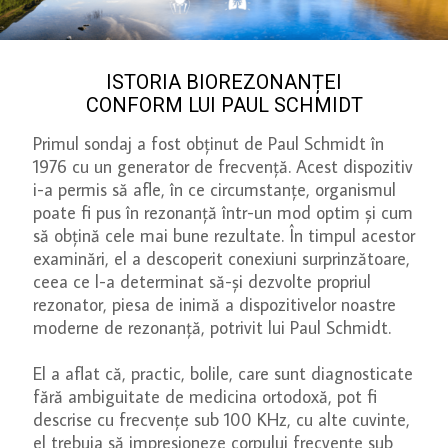
ISTORIA BIOREZONANȚEI
CONFORM LUI PAUL SCHMIDT
Primul sondaj a fost obținut de Paul Schmidt în
1976 cu un generator de frecvență. Acest dispozitiv
i-a permis să afle, în ce circumstanțe, organismul
poate fi pus în rezonanță într-un mod optim și cum
să obțină cele mai bune rezultate. În timpul acestor
examinări, el a descoperit conexiuni surprinzătoare,
ceea ce l-a determinat să-și dezvolte propriul
rezonator, piesa de inimă a dispozitivelor noastre
moderne de rezonanță, potrivit lui Paul Schmidt.
El a aflat că, practic, bolile, care sunt diagnosticate
fără ambiguitate de medicina ortodoxă, pot fi
descrise cu frecvențe sub 100 KHz, cu alte cuvinte,
el trebuia să impresioneze corpului frecvențe sub