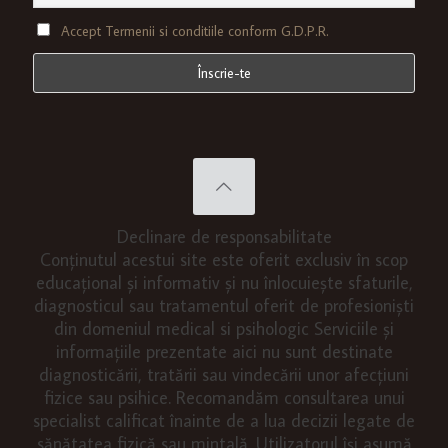
Accept Termenii si conditiile conform G.D.P.R.
Declinare de responsabilitate
Conținutul acestui site este oferit exclusiv în scop
educațional și informativ și nu înlocuiește sfaturile,
diagnosticul sau tratamentul oferit de profesioniști
din domeniul medical si psihologic Serviciile și
informațiile prezentate aici nu sunt destinate
diagnosticării, tratării sau vindecării unor afecțiuni
fizice sau psihice. Recomandăm consultarea unui
specialist calificat înainte de a lua decizii legate de
sănătatea fizică sau mintală. Utilizatorul își asumă