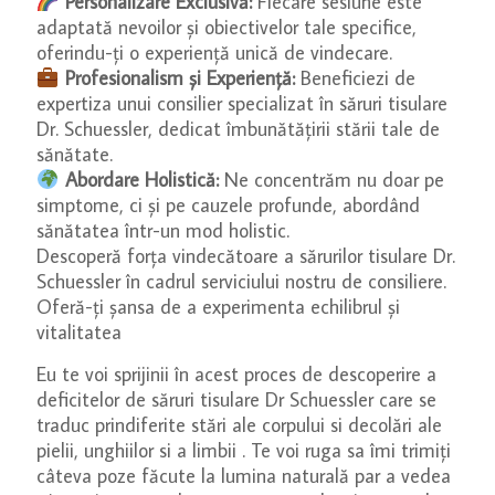
Personalizare Exclusivă:
Fiecare sesiune este
adaptată nevoilor și obiectivelor tale specifice,
oferindu-ți o experiență unică de vindecare.
Profesionalism și Experiență:
Beneficiezi de
expertiza unui consilier specializat în săruri tisulare
Dr. Schuessler, dedicat îmbunătățirii stării tale de
sănătate.
Abordare Holistică:
Ne concentrăm nu doar pe
simptome, ci și pe cauzele profunde, abordând
sănătatea într-un mod holistic.
Descoperă forța vindecătoare a sărurilor tisulare Dr.
Schuessler în cadrul serviciului nostru de consiliere.
Oferă-ți șansa de a experimenta echilibrul și
vitalitatea
Eu te voi sprijinii în acest proces de descoperire a
deficitelor de săruri tisulare Dr Schuessler care se
traduc prindiferite stări ale corpului si decolări ale
pielii, unghiilor si a limbii . Te voi ruga sa îmi trimiți
câteva poze făcute la lumina naturală par a vedea