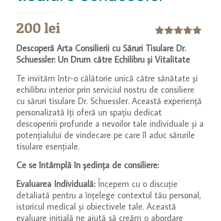
200
lei
Evaluat la
Descoperă Arta Consilierii cu Săruri Tisulare Dr.
5.00
din 5
Schuessler: Un Drum către Echilibru și Vitalitate
pe baza
unei
Te invităm într-o călătorie unică către sănătate și
singure
evaluări
echilibru interior prin serviciul nostru de consiliere
cu săruri tisulare Dr. Schuessler. Această experiență
personalizată îți oferă un spațiu dedicat
descoperirii profunde a nevoilor tale individuale și a
potențialului de vindecare pe care îl aduc sărurile
tisulare esențiale.
Ce se întâmplă în ședința de consiliere:
Evaluarea Individuală:
Începem cu o discuție
detaliată pentru a înțelege contextul tău personal,
istoricul medical și obiectivele tale. Această
evaluare inițială ne ajută să creăm o abordare