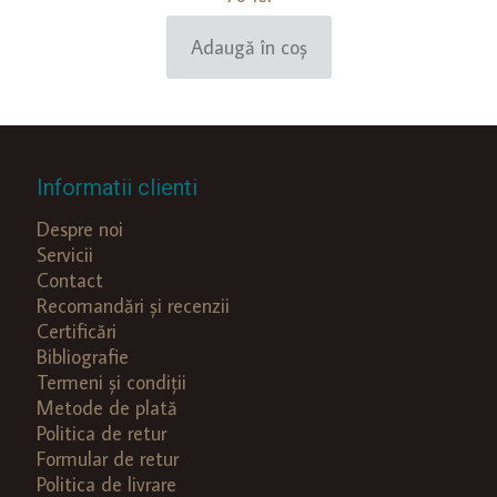
Adaugă în coș
Informatii clienti
Despre noi
Servicii
Contact
Recomandări și recenzii
Certificări
Bibliografie
Termeni și condiții
Metode de plată
Politica de retur
Formular de retur
Politica de livrare