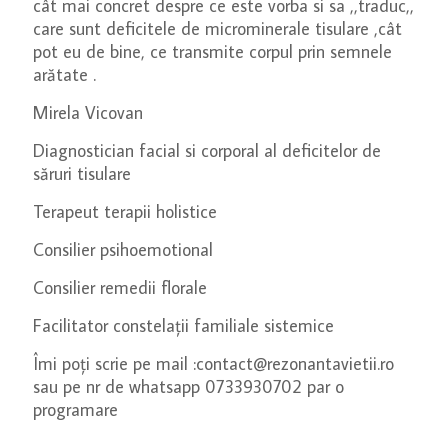
cât mai concret despre ce este vorba si sa ,,traduc,,
care sunt deficitele de microminerale tisulare ,cât
pot eu de bine, ce transmite corpul prin semnele
arătate .
Mirela Vicovan
Diagnostician facial si corporal al deficitelor de
săruri tisulare
Terapeut terapii holistice
Consilier psihoemotional
Consilier remedii florale
Facilitator constelații familiale sistemice
Îmi poți scrie pe mail :contact@rezonantavietii.ro
sau pe nr de whatsapp 0733930702 par o
programare