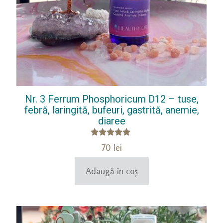
Nr. 3 Ferrum Phosphoricum D12 – tuse,
febră, laringită, bufeuri, gastrită, anemie,
diaree
Evaluat la
70
lei
5.00
din 5
Adaugă în coș