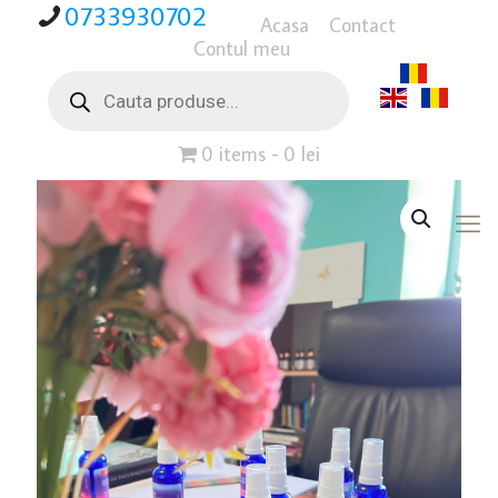
0733930702
Acasa
Contact
Contul meu
Products
search
0 items
0 lei