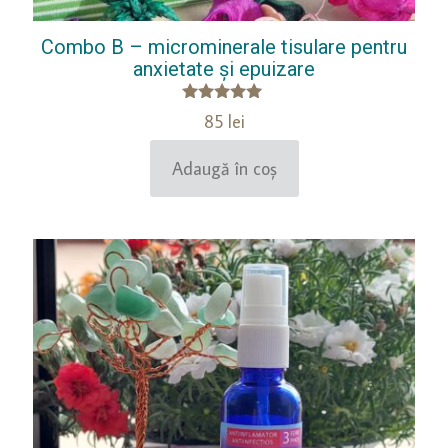
Combo B – microminerale tisulare pentru
anxietate și epuizare
Evaluat la
85
lei
5.00
din 5
Adaugă în coș