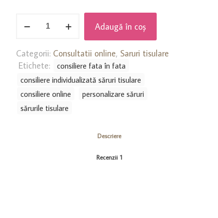
Cantitate
Adaugă în coș
Consiliere
personalizata
cu
Categorii:
Consultatii online
,
Saruri tisulare
saruri
Etichete:
consiliere fata în fata
tisulare
consiliere individualizată săruri tisulare
Schuessler
consiliere online
personalizare săruri
sărurile tisulare
Descriere
Recenzii
1