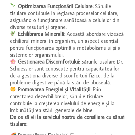
Optimizarea Funcționării Celulare:
Sărurile
tisulare contribuie la reglarea proceselor celulare,
asigurând o funcționare sănătoasă a celulelor din
diverse țesuturi și organe.
Echilibrarea Minerală:
Această abordare vizează
echilibrul mineral în organism, un aspect esențial
pentru funcționarea optimă a metabolismului și a
sistemelor organismului.
Gestionarea Discomfortului:
Sărurile tisulare Dr.
Schuessler sunt cunoscute pentru capacitatea lor
de a gestiona diverse disconforturi fizice, de la
probleme digestive până la stări de oboseală.
Promovarea Energiei și Vitalității:
Prin
corectarea dezechilibrelor, sărurile tisulare
contribuie la creșterea nivelului de energie și la
îmbunătățirea stării generale de bine.
De ce să vii la serviciul nostru de consiliere cu săruri
tisulare: