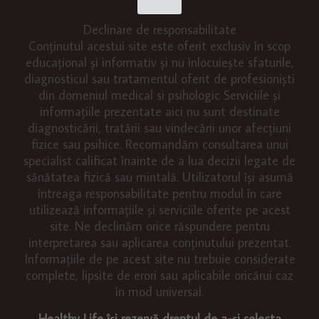
Declinare de responsabilitate
Conținutul acestui site este oferit exclusiv în scop
educațional și informativ și nu înlocuiește sfaturile,
diagnosticul sau tratamentul oferit de profesioniști
din domeniul medical si psihologic Serviciile și
informațiile prezentate aici nu sunt destinate
diagnosticării, tratării sau vindecării unor afecțiuni
fizice sau psihice. Recomandăm consultarea unui
specialist calificat înainte de a lua decizii legate de
sănătatea fizică sau mintală. Utilizatorul își asumă
întreaga responsabilitate pentru modul în care
utilizează informațiile și serviciile oferite pe acest
site. Ne declinăm orice răspundere pentru
interpretarea sau aplicarea conținutului prezentat.
Informațiile de pe acest site nu trebuie considerate
complete, lipsite de erori sau aplicabile oricărui caz
în mod universal.
Healthy Life își rezervă dreptul de a-și selecta