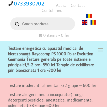
0733930702
Acasa
Contact
Contul meu
Products
search
0 items
0 lei
Testare energetica cu aparatul medical de
biorezonanță Rayocomp PS 1000 Polar Evolution
Germania
Testare generală pe toate sistemele
principale1,5-2 ore- 550 lei Terapie de echilibrare
prin biorezonata 1 ora -300 lei
Testare intoleranti alimentari -32 grupe – 600 lei
Testare alergeni mediu inconjurator( fungi,
detergenti,pesticide, anestezice, medicamente,
polen, etc ) 38 grupe 600 lei