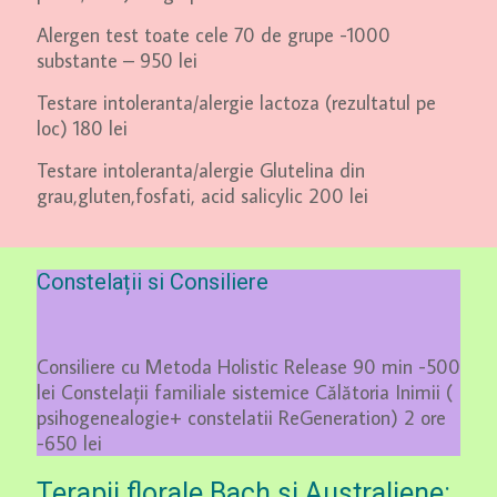
Alergen test toate cele 70 de grupe -1000
substante – 950 lei
Testare intoleranta/alergie lactoza (rezultatul pe
loc) 180 lei
Testare intoleranta/alergie Glutelina din
grau,gluten,fosfati, acid salicylic 200 lei
Constelații si Consiliere
Consiliere cu Metoda Holistic Release 90 min -500
lei Constelații familiale sistemice Călătoria Inimii (
psihogenealogie+ constelatii ReGeneration) 2 ore
-650 lei
Terapii florale Bach si Australiene: