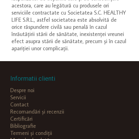
acestora, care au legătură cu produsele ori
serviciile contractate cu Societatea S.C. HEALTHY
LIFE S.R.L., astfel societatea este absolvită de
orice răspundere civilă sau penală în cazul
înrăutățirii stării de sănătate, inexistenței vreunei
efect asupra stării de sănătate, precum și în cazul
apariției unor complicații.
Informatii clienti
Despre noi
Servicii
Contact
Recomandări și recenzii
Certificări
Bibliografie
Termeni și condiții