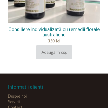
Consiliere individualizată cu remedii florale
australiene
350
lei
Adaugă în coș
Informatii clienti
Despre noi
Servicii
Contact