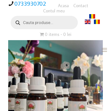
0733930702
Acasa
Contact
Contul meu
Products
search
0 items
0 lei