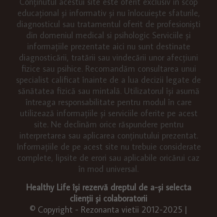
Conținutul acestui site este oferit exclusiv în scop
educațional și informativ și nu înlocuiește sfaturile,
diagnosticul sau tratamentul oferit de profesioniști
din domeniul medical si psihologic Serviciile și
informațiile prezentate aici nu sunt destinate
diagnosticării, tratării sau vindecării unor afecțiuni
fizice sau psihice. Recomandăm consultarea unui
specialist calificat înainte de a lua decizii legate de
sănătatea fizică sau mintală. Utilizatorul își asumă
întreaga responsabilitate pentru modul în care
utilizează informațiile și serviciile oferite pe acest
site. Ne declinăm orice răspundere pentru
interpretarea sau aplicarea conținutului prezentat.
Informațiile de pe acest site nu trebuie considerate
complete, lipsite de erori sau aplicabile oricărui caz
în mod universal.
Healthy Life își rezervă dreptul de a-și selecta
clienții și colaboratorii
© Copyright - Rezonanta vietii 2012-2025 |