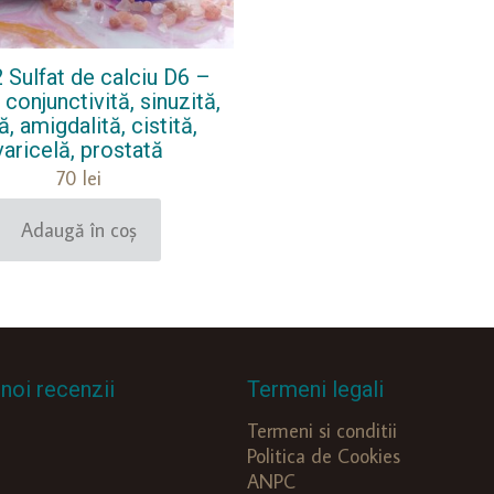
2 Sulfat de calciu D6 –
 conjunctivită, sinuzită,
ă, amigdalită, cistită,
varicelă, prostată
70
lei
Adaugă în coș
noi recenzii
Termeni legali
Termeni si conditii
Politica de Cookies
ANPC