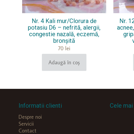
Nr. 4 Kali mur/Clorura de
Nr. 1
potasiu D6 – nefrită, alergii,
acnee,
congestie nazală, eczemă,
grip
bronșită
70
lei
Adaugă în coș
Informatii clienti
Cele mai 
Despre noi
Servicii
Contact