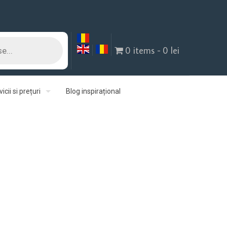
0 items
0 lei
icii si prețuri
Blog inspirațional