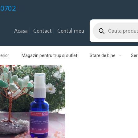
30702
Products
search
Acasa
Contact
Contul meu
erior
Magazin pentru trup si suflet
Stare de bine
Serv