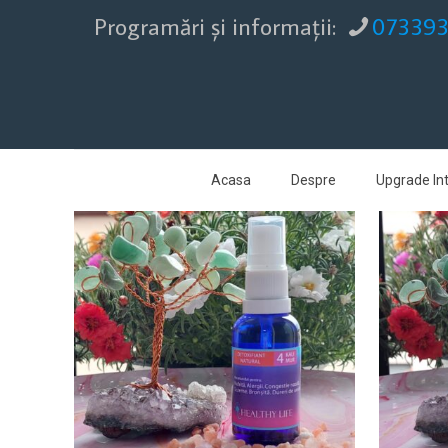
Programări şi informaţii:
07339
Acasa
Despre
Upgrade Int