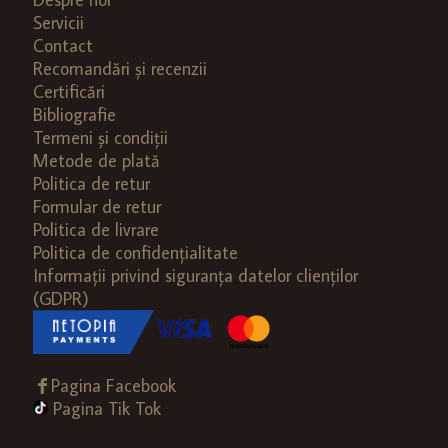
fi
Servicii
alese
Contact
în
Recomandări și recenzii
pagina
Certificări
produsului.
Bibliografie
Termeni și condiții
Metode de plată
Politica de retur
Formular de retur
Politica de livrare
Politica de confidențialitate
Informații privind siguranța datelor clienților
(GDPR)
Pagina Facebook
Pagina Tik Tok