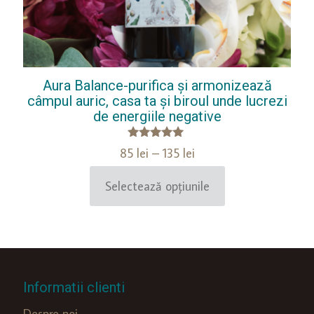
Aura Balance-purifica și armonizează
câmpul auric, casa ta și biroul unde lucrezi
de energiile negative
Evaluat la
Interval
85
lei
–
135
lei
5.00
de
din 5
prețuri:
Selectează opțiunile
Acest
85 lei
produs
până
are
la
mai
135 lei
multe
variații.
Informatii clienti
Opțiunile
pot
Despre noi