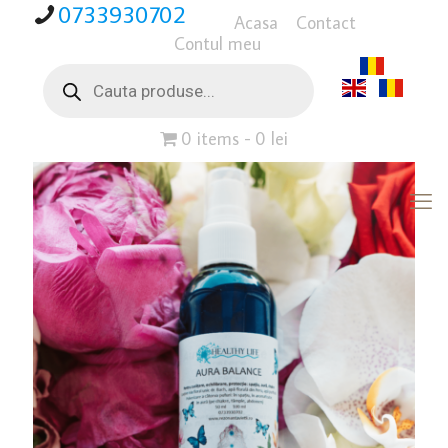
0733930702
Acasa
Contact
Contul meu
Products
search
0 items
0 lei