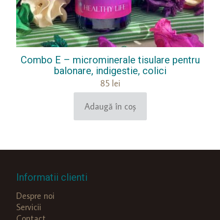
Combo E – microminerale tisulare pentru
balonare, indigestie, colici
85
lei
Adaugă în coș
Informatii clienti
Despre noi
Servicii
Contact