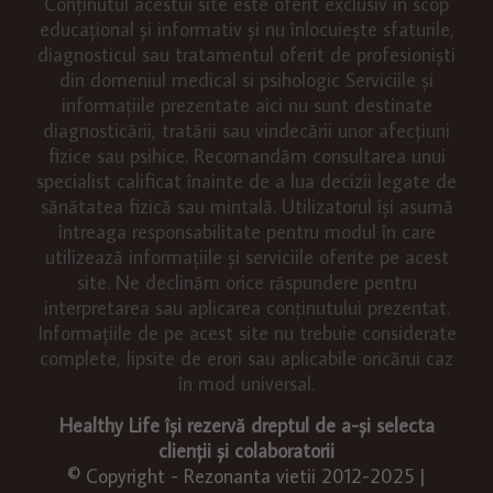
Conținutul acestui site este oferit exclusiv în scop
educațional și informativ și nu înlocuiește sfaturile,
diagnosticul sau tratamentul oferit de profesioniști
din domeniul medical si psihologic Serviciile și
informațiile prezentate aici nu sunt destinate
diagnosticării, tratării sau vindecării unor afecțiuni
fizice sau psihice. Recomandăm consultarea unui
specialist calificat înainte de a lua decizii legate de
sănătatea fizică sau mintală. Utilizatorul își asumă
întreaga responsabilitate pentru modul în care
utilizează informațiile și serviciile oferite pe acest
site. Ne declinăm orice răspundere pentru
interpretarea sau aplicarea conținutului prezentat.
Informațiile de pe acest site nu trebuie considerate
complete, lipsite de erori sau aplicabile oricărui caz
în mod universal.
Healthy Life își rezervă dreptul de a-și selecta
clienții și colaboratorii
© Copyright - Rezonanta vietii 2012-2025 |