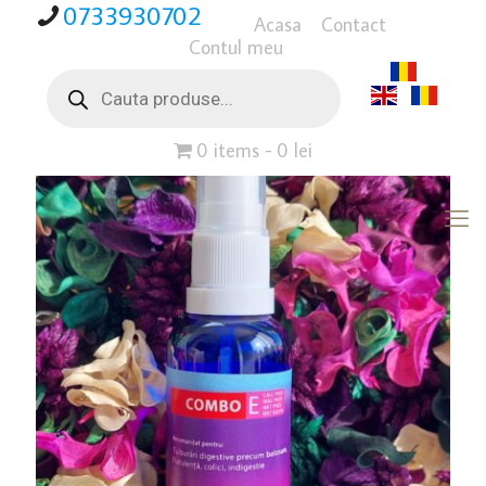
0733930702
Acasa
Contact
Contul meu
Products
search
0 items
0 lei