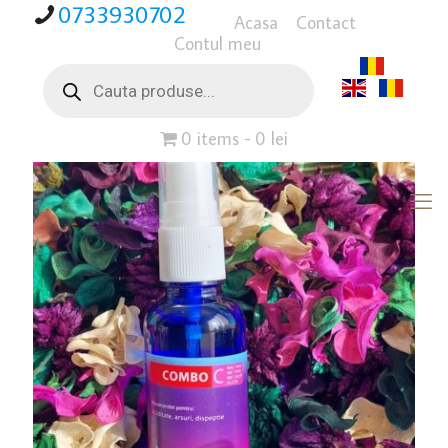
0733930702
Acasa
Contact
Contul meu
Products
search
0 items
0 lei