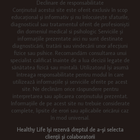
Declinare de responsabilitate
Conținutul acestui site este oferit exclusiv în scop
educațional și informativ și nu înlocuiește sfaturile,
diagnosticul sau tratamentul oferit de profesioniști
din domeniul medical si psihologic Serviciile și
informațiile prezentate aici nu sunt destinate
diagnosticării, tratării sau vindecării unor afecțiuni
fizice sau psihice. Recomandăm consultarea unui
specialist calificat înainte de a lua decizii legate de
sănătatea fizică sau mintală. Utilizatorul își asumă
întreaga responsabilitate pentru modul în care
utilizează informațiile și serviciile oferite pe acest
site. Ne declinăm orice răspundere pentru
interpretarea sau aplicarea conținutului prezentat.
Informațiile de pe acest site nu trebuie considerate
complete, lipsite de erori sau aplicabile oricărui caz
în mod universal.
Healthy Life își rezervă dreptul de a-și selecta
clienții și colaboratorii