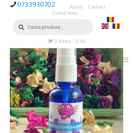
0733930702
Acasa
Contact
Contul meu
Products
search
0 items
0 lei