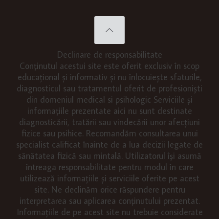
Declinare de responsabilitate
Conținutul acestui site este oferit exclusiv în scop
educațional și informativ și nu înlocuiește sfaturile,
diagnosticul sau tratamentul oferit de profesioniști
din domeniul medical si psihologic Serviciile și
informațiile prezentate aici nu sunt destinate
diagnosticării, tratării sau vindecării unor afecțiuni
fizice sau psihice. Recomandăm consultarea unui
specialist calificat înainte de a lua decizii legate de
sănătatea fizică sau mintală. Utilizatorul își asumă
întreaga responsabilitate pentru modul în care
utilizează informațiile și serviciile oferite pe acest
site. Ne declinăm orice răspundere pentru
interpretarea sau aplicarea conținutului prezentat.
Informațiile de pe acest site nu trebuie considerate