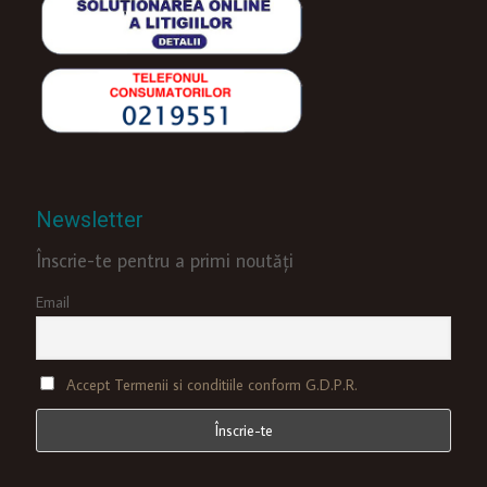
Newsletter
Înscrie-te pentru a primi noutăți
Email
Accept Termenii si conditiile conform G.D.P.R.