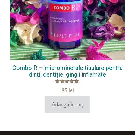
Combo R – microminerale tisulare pentru
dinți, dentiție, gingii inflamate
Evaluat la
85
lei
5.00
din 5
Adaugă în coș