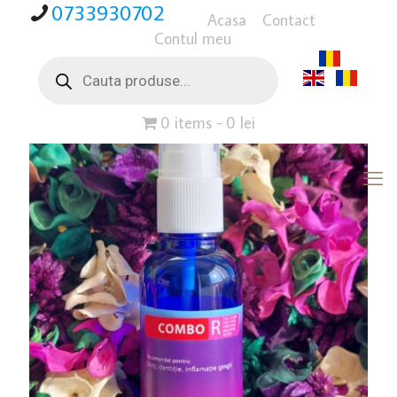
0733930702
Acasa
Contact
Contul meu
Products
search
0 items
0 lei