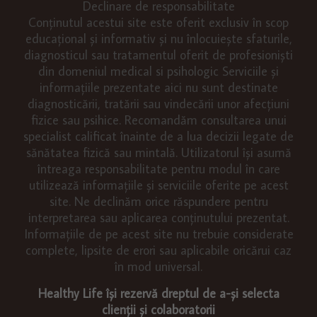
Declinare de responsabilitate
Conținutul acestui site este oferit exclusiv în scop
educațional și informativ și nu înlocuiește sfaturile,
diagnosticul sau tratamentul oferit de profesioniști
din domeniul medical si psihologic Serviciile și
informațiile prezentate aici nu sunt destinate
diagnosticării, tratării sau vindecării unor afecțiuni
fizice sau psihice. Recomandăm consultarea unui
specialist calificat înainte de a lua decizii legate de
sănătatea fizică sau mintală. Utilizatorul își asumă
întreaga responsabilitate pentru modul în care
utilizează informațiile și serviciile oferite pe acest
site. Ne declinăm orice răspundere pentru
interpretarea sau aplicarea conținutului prezentat.
Informațiile de pe acest site nu trebuie considerate
complete, lipsite de erori sau aplicabile oricărui caz
în mod universal.
Healthy Life își rezervă dreptul de a-și selecta
clienții și colaboratorii