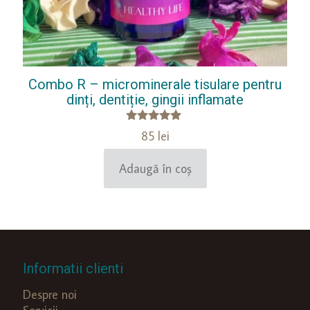
Combo R – microminerale tisulare pentru
dinți, dentiție, gingii inflamate
Evaluat la
85
lei
5.00
din 5
Adaugă în coș
Informatii clienti
Despre noi