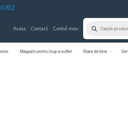
30702
Products
search
Acasa
Contact
Contul meu
erior
Magazin pentru trup si suflet
Stare de bine
Serv