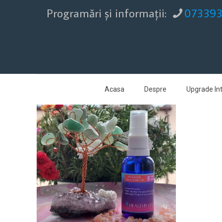
Programări şi informaţii:
07339
Acasa
Despre
Upgrade Int