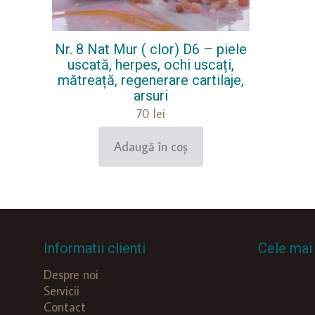
Nr. 8 Nat Mur ( clor) D6 – piele
uscată, herpes, ochi uscați,
mătreață, regenerare cartilaje,
arsuri
70
lei
Adaugă în coș
Informatii clienti
Cele mai 
Despre noi
Servicii
Contact