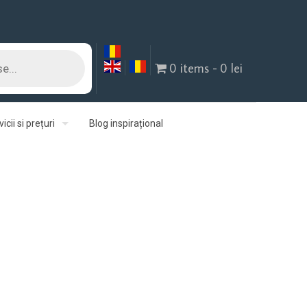
0 items
0 lei
icii si prețuri
Blog inspirațional