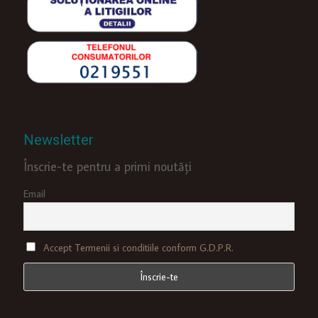
Newsletter
Înscrie-te pentru a primi noutăți
Email
Accept Termenii si conditiile conform G.D.P.R.