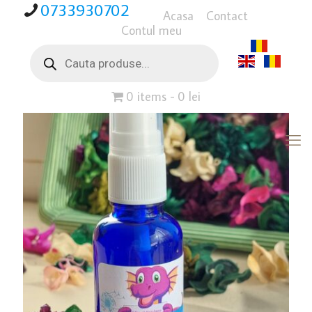
0733930702
Acasa
Contact
Contul meu
Products
search
0 items
0 lei