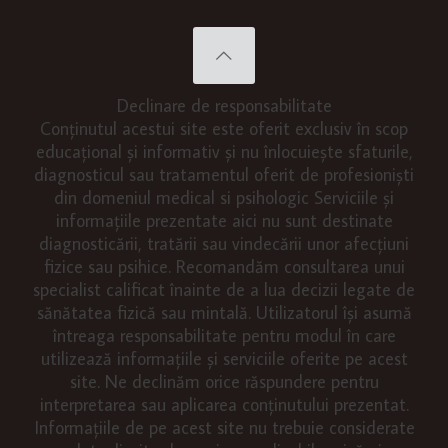
Declinare de responsabilitate
Conținutul acestui site este oferit exclusiv în scop
educațional și informativ și nu înlocuiește sfaturile,
diagnosticul sau tratamentul oferit de profesioniști
din domeniul medical si psihologic Serviciile și
informațiile prezentate aici nu sunt destinate
diagnosticării, tratării sau vindecării unor afecțiuni
fizice sau psihice. Recomandăm consultarea unui
specialist calificat înainte de a lua decizii legate de
sănătatea fizică sau mintală. Utilizatorul își asumă
întreaga responsabilitate pentru modul în care
utilizează informațiile și serviciile oferite pe acest
site. Ne declinăm orice răspundere pentru
interpretarea sau aplicarea conținutului prezentat.
Informațiile de pe acest site nu trebuie considerate