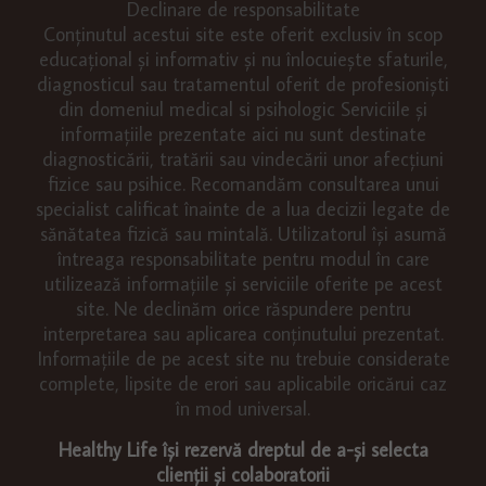
Declinare de responsabilitate
Conținutul acestui site este oferit exclusiv în scop
educațional și informativ și nu înlocuiește sfaturile,
diagnosticul sau tratamentul oferit de profesioniști
din domeniul medical si psihologic Serviciile și
informațiile prezentate aici nu sunt destinate
diagnosticării, tratării sau vindecării unor afecțiuni
fizice sau psihice. Recomandăm consultarea unui
specialist calificat înainte de a lua decizii legate de
sănătatea fizică sau mintală. Utilizatorul își asumă
întreaga responsabilitate pentru modul în care
utilizează informațiile și serviciile oferite pe acest
site. Ne declinăm orice răspundere pentru
interpretarea sau aplicarea conținutului prezentat.
Informațiile de pe acest site nu trebuie considerate
complete, lipsite de erori sau aplicabile oricărui caz
în mod universal.
Healthy Life își rezervă dreptul de a-și selecta
clienții și colaboratorii