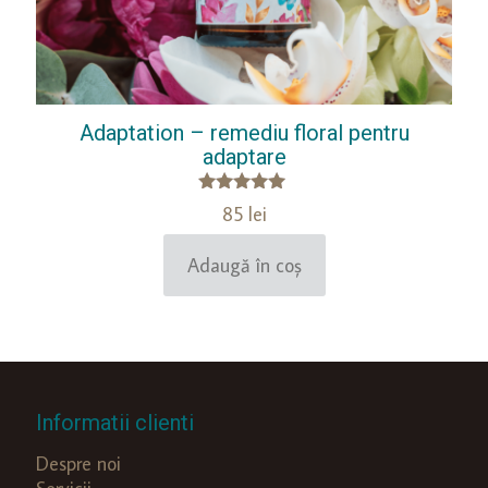
Adaptation – remediu floral pentru
adaptare
Evaluat la
85
lei
5.00
din 5
Adaugă în coș
Informatii clienti
Despre noi