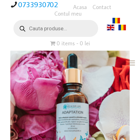
0733930702
Acasa
Contact
Contul meu
Products
search
0 items
0 lei