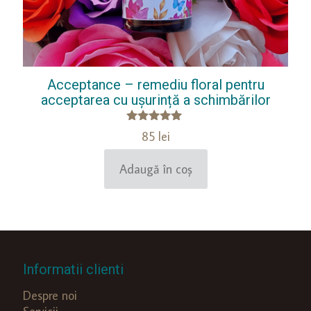
Acceptance – remediu floral pentru
acceptarea cu ușurință a schimbărilor
Evaluat la
85
lei
5.00
din 5
Adaugă în coș
Informatii clienti
Despre noi