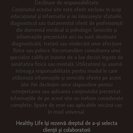
Declinare de responsabilitate
Conținutul acestui site este oferit exclusiv în scop
educațional și informativ și nu înlocuiește sfaturile,
diagnosticul sau tratamentul oferit de profesioniști
din domeniul medical si psihologic Serviciile și
informațiile prezentate aici nu sunt destinate
diagnosticării, tratării sau vindecării unor afecțiuni
fizice sau psihice. Recomandăm consultarea unui
specialist calificat înainte de a lua decizii legate de
sănătatea fizică sau mintală. Utilizatorul își asumă
întreaga responsabilitate pentru modul în care
utilizează informațiile și serviciile oferite pe acest
site. Ne declinăm orice răspundere pentru
interpretarea sau aplicarea conținutului prezentat.
Informațiile de pe acest site nu trebuie considerate
complete, lipsite de erori sau aplicabile oricărui caz
în mod universal.
Healthy Life își rezervă dreptul de a-și selecta
clienții și colaboratorii