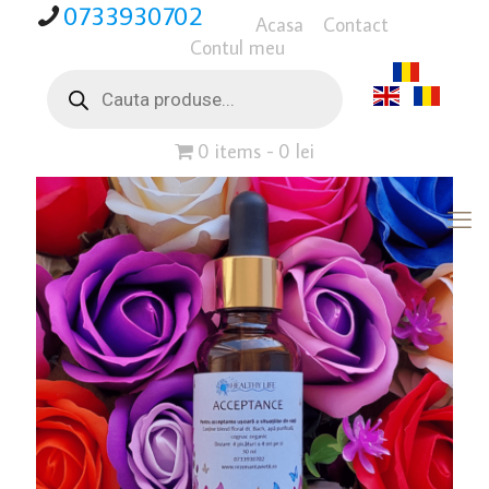
0733930702
Acasa
Contact
Contul meu
Products
search
0 items
0 lei