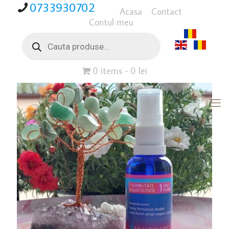
0733930702
Acasa
Contact
Contul meu
Products
search
0 items
0 lei