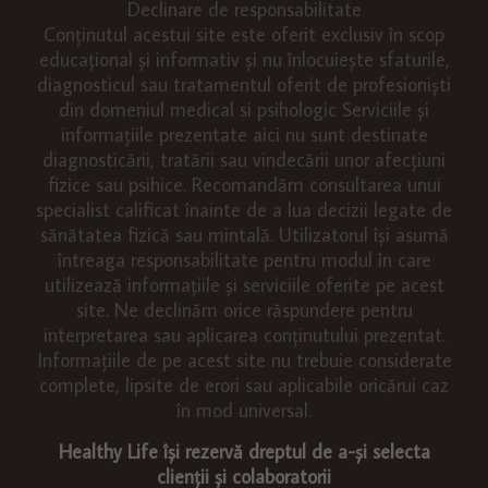
Declinare de responsabilitate
Conținutul acestui site este oferit exclusiv în scop
educațional și informativ și nu înlocuiește sfaturile,
diagnosticul sau tratamentul oferit de profesioniști
din domeniul medical si psihologic Serviciile și
informațiile prezentate aici nu sunt destinate
diagnosticării, tratării sau vindecării unor afecțiuni
fizice sau psihice. Recomandăm consultarea unui
specialist calificat înainte de a lua decizii legate de
sănătatea fizică sau mintală. Utilizatorul își asumă
întreaga responsabilitate pentru modul în care
utilizează informațiile și serviciile oferite pe acest
site. Ne declinăm orice răspundere pentru
interpretarea sau aplicarea conținutului prezentat.
Informațiile de pe acest site nu trebuie considerate
complete, lipsite de erori sau aplicabile oricărui caz
în mod universal.
Healthy Life își rezervă dreptul de a-și selecta
clienții și colaboratorii