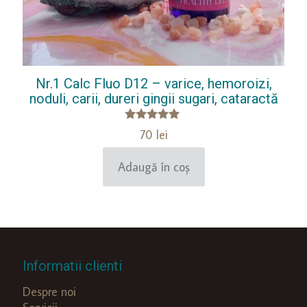
Nr.1 Calc Fluo D12 – varice, hemoroizi,
noduli, carii, dureri gingii sugari, cataractă
Evaluat la
70
lei
5.00
din 5
Adaugă în coș
Informatii clienti
Despre noi