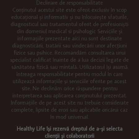
Declinare de responsabilitate
Conținutul acestui site este oferit exclusiv în scop
educațional și informativ și nu înlocuiește sfaturile,
diagnosticul sau tratamentul oferit de profesioniști
din domeniul medical si psihologic Serviciile și
informațiile prezentate aici nu sunt destinate
diagnosticării, tratării sau vindecării unor afecțiuni
fizice sau psihice. Recomandăm consultarea unui
specialist calificat înainte de a lua decizii legate de
sănătatea fizică sau mintală. Utilizatorul își asumă
întreaga responsabilitate pentru modul în care
utilizează informațiile și serviciile oferite pe acest
site. Ne declinăm orice răspundere pentru
interpretarea sau aplicarea conținutului prezentat.
Informațiile de pe acest site nu trebuie considerate
complete, lipsite de erori sau aplicabile oricărui caz
în mod universal.
Healthy Life își rezervă dreptul de a-și selecta
clienții și colaboratorii