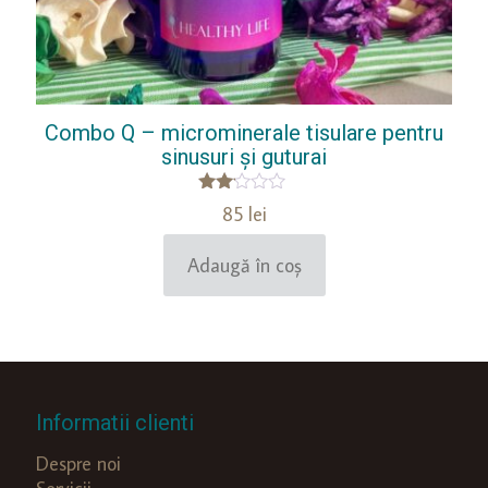
Combo Q – microminerale tisulare pentru
sinusuri și guturai
Evaluat
85
lei
la
2.00
din
Adaugă în coș
5
Informatii clienti
Despre noi