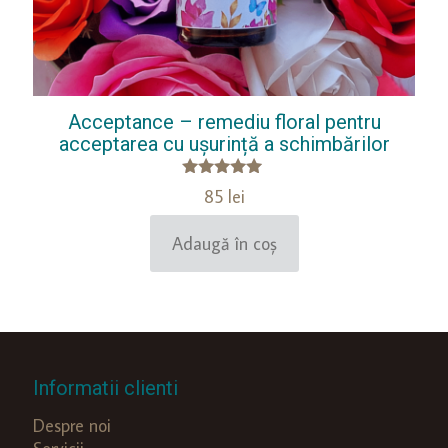
Acceptance – remediu floral pentru
acceptarea cu ușurință a schimbărilor
Evaluat la
85
lei
5.00
din 5
Adaugă în coș
Informatii clienti
Despre noi