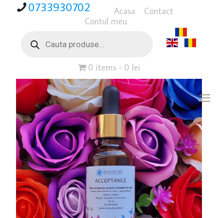
0733930702
Acasa
Contact
Contul meu
Products
search
0 items
0 lei