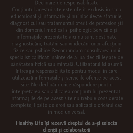
Declinare de responsabilitate
Conținutul acestui site este oferit exclusiv în scop
educațional și informativ și nu înlocuiește sfaturile,
diagnosticul sau tratamentul oferit de profesioniști
din domeniul medical si psihologic Serviciile și
informațiile prezentate aici nu sunt destinate
diagnosticării, tratării sau vindecării unor afecțiuni
fizice sau psihice. Recomandăm consultarea unui
specialist calificat înainte de a lua decizii legate de
sănătatea fizică sau mintală. Utilizatorul își asumă
întreaga responsabilitate pentru modul în care
utilizează informațiile și serviciile oferite pe acest
site. Ne declinăm orice răspundere pentru
interpretarea sau aplicarea conținutului prezentat.
Informațiile de pe acest site nu trebuie considerate
complete, lipsite de erori sau aplicabile oricărui caz
în mod universal.
Healthy Life își rezervă dreptul de a-și selecta
clienții și colaboratorii