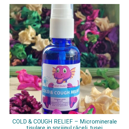
COLD & COUGH RELIEF – Microminerale
tisulare in sprijinul răceli ,tusei