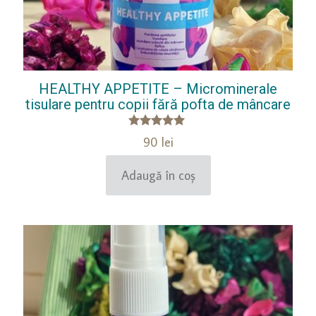
HEALTHY APPETITE – Microminerale
tisulare pentru copii fără pofta de mâncare
Evaluat la
90
lei
5.00
din 5
Adaugă în coș