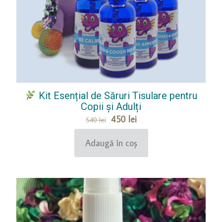
Kit Esențial de Săruri Tisulare pentru
Copii și Adulți
P
P
450
lei
540
lei
r
r
e
e
Adaugă în coș
ț
ț
u
u
l
l
i
c
n
u
i
r
ț
e