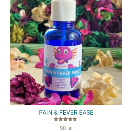
PAIN & FEVER EASE
Evaluat la
90
lei
5.00