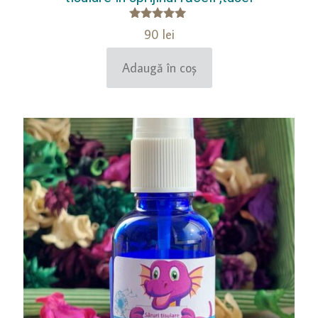
Evaluat la
90
lei
5.00
din 5
Adaugă în coș