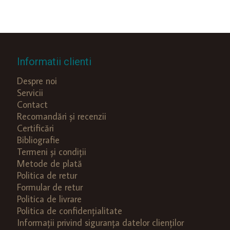
Informatii clienti
Despre noi
Servicii
Contact
Recomandări și recenzii
Certificări
Bibliografie
Termeni și condiții
Metode de plată
Politica de retur
Formular de retur
Politica de livrare
Politica de confidențialitate
Informații privind siguranța datelor clienților