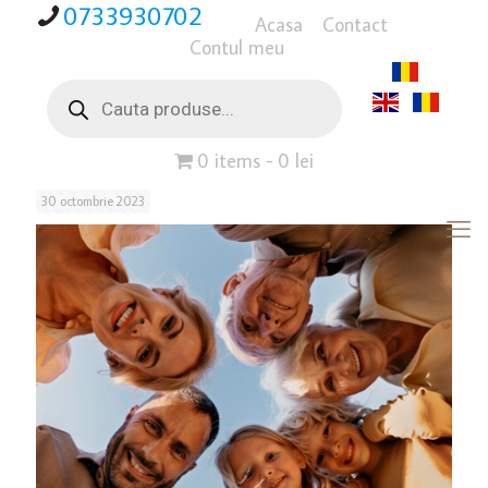
0733930702
Acasa
Contact
Contul meu
Products
search
0 items
0 lei
30 octombrie 2023