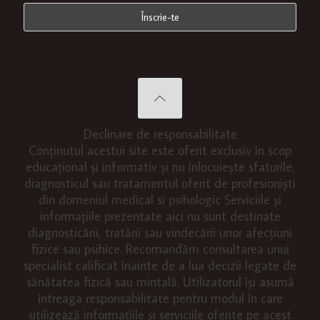
Declinare de responsabilitate
Conținutul acestui site este oferit exclusiv în scop
educațional și informativ și nu înlocuiește sfaturile,
diagnosticul sau tratamentul oferit de profesioniști
din domeniul medical si psihologic Serviciile și
informațiile prezentate aici nu sunt destinate
diagnosticării, tratării sau vindecării unor afecțiuni
fizice sau psihice. Recomandăm consultarea unui
specialist calificat înainte de a lua decizii legate de
sănătatea fizică sau mintală. Utilizatorul își asumă
întreaga responsabilitate pentru modul în care
utilizează informațiile și serviciile oferite pe acest