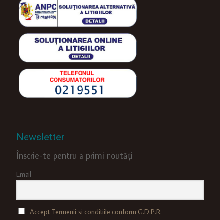
Newsletter
Înscrie-te pentru a primi noutăți
Email
Accept Termenii si conditiile conform G.D.P.R.