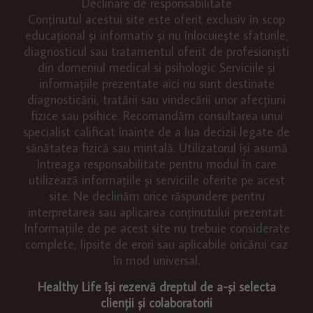
Declinare de responsabilitate
Conținutul acestui site este oferit exclusiv în scop
educațional și informativ și nu înlocuiește sfaturile,
diagnosticul sau tratamentul oferit de profesioniști
din domeniul medical si psihologic Serviciile și
informațiile prezentate aici nu sunt destinate
diagnosticării, tratării sau vindecării unor afecțiuni
fizice sau psihice. Recomandăm consultarea unui
specialist calificat înainte de a lua decizii legate de
sănătatea fizică sau mintală. Utilizatorul își asumă
întreaga responsabilitate pentru modul în care
utilizează informațiile și serviciile oferite pe acest
site. Ne declinăm orice răspundere pentru
interpretarea sau aplicarea conținutului prezentat.
Informațiile de pe acest site nu trebuie considerate
complete, lipsite de erori sau aplicabile oricărui caz
în mod universal.
Healthy Life își rezervă dreptul de a-și selecta
clienții și colaboratorii