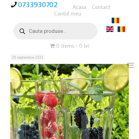
0733930702
Acasa
Contact
Contul meu
Products
search
0 items
0 lei
20 septembrie 2023