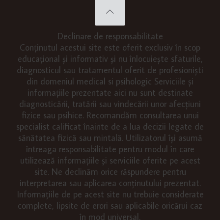
Declinare de responsabilitate
Conținutul acestui site este oferit exclusiv în scop
educațional și informativ și nu înlocuiește sfaturile,
diagnosticul sau tratamentul oferit de profesioniști
din domeniul medical si psihologic Serviciile și
informațiile prezentate aici nu sunt destinate
diagnosticării, tratării sau vindecării unor afecțiuni
fizice sau psihice. Recomandăm consultarea unui
specialist calificat înainte de a lua decizii legate de
sănătatea fizică sau mintală. Utilizatorul își asumă
întreaga responsabilitate pentru modul în care
utilizează informațiile și serviciile oferite pe acest
site. Ne declinăm orice răspundere pentru
interpretarea sau aplicarea conținutului prezentat.
Informațiile de pe acest site nu trebuie considerate
complete, lipsite de erori sau aplicabile oricărui caz
în mod universal.