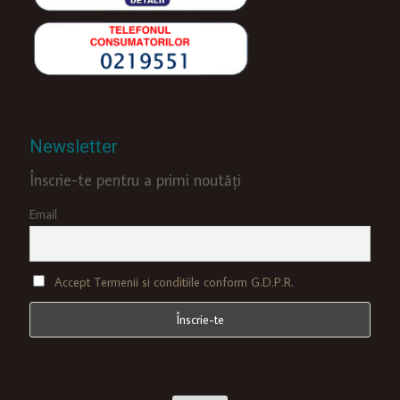
Newsletter
Înscrie-te pentru a primi noutăți
Email
Accept Termenii si conditiile conform G.D.P.R.