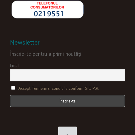
Newsletter
Înscrie-te pentru a primi noutăți
Email
Accept Termenii si conditiile conform G.D.P.R.