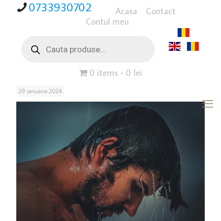
0733930702
Acasa
Contact
Contul meu
Products
search
0 items
0 lei
29 ianuarie 2024