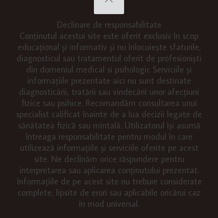
Declinare de responsabilitate
Conținutul acestui site este oferit exclusiv în scop
educațional și informativ și nu înlocuiește sfaturile,
diagnosticul sau tratamentul oferit de profesioniști
din domeniul medical si psihologic Serviciile și
informațiile prezentate aici nu sunt destinate
diagnosticării, tratării sau vindecării unor afecțiuni
fizice sau psihice. Recomandăm consultarea unui
specialist calificat înainte de a lua decizii legate de
sănătatea fizică sau mintală. Utilizatorul își asumă
întreaga responsabilitate pentru modul în care
utilizează informațiile și serviciile oferite pe acest
site. Ne declinăm orice răspundere pentru
interpretarea sau aplicarea conținutului prezentat.
Informațiile de pe acest site nu trebuie considerate
complete, lipsite de erori sau aplicabile oricărui caz
în mod universal.