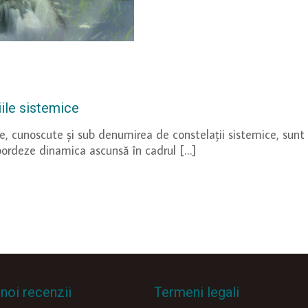
ile sistemice
le, cunoscute și sub denumirea de constelații sistemice, sunt
bordeze dinamica ascunsă în cadrul
[…]
noi recenzii
Termeni legali