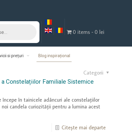
0 items
0 lei
icii si prețuri
Blog inspirațional
Categorii
a Constelațiilor Familiale Sistemice
începe în tainicele adâncuri ale constelațiilor
 noi candela curiozității pentru a lumina acest
Citește mai departe