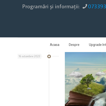
Programări şi informaţii:
07339
Acasa
Despre
Upgrade Int
16 octombrie 2023