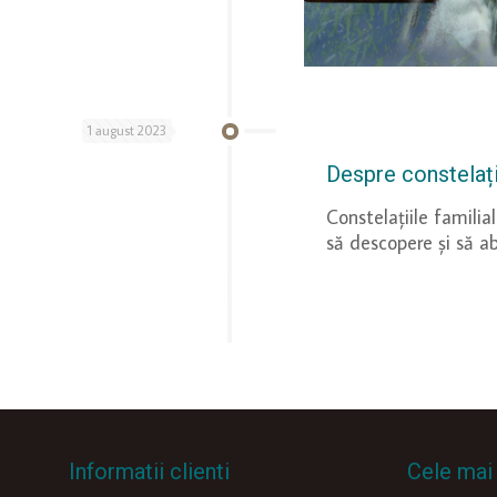
1 august 2023
Despre constelați
Constelațiile familia
să descopere și să a
Informatii clienti
Cele mai 