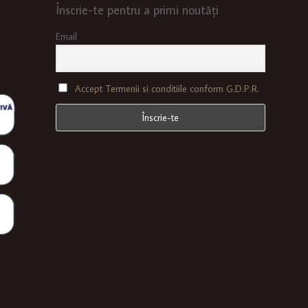
Înscrie-te pentru a primi noutăți
Email
Accept Termenii si conditiile conform G.D.P.R.