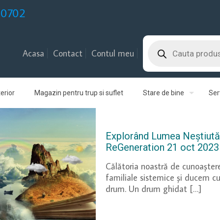
30702
Products
search
Acasa
Contact
Contul meu
erior
Magazin pentru trup si suflet
Stare de bine
Serv
Explorând Lumea Neștiută 
ReGeneration 21 oct 2023
Călătoria noastră de cunoaștere 
familiale sistemice și ducem cu
drum. Un drum ghidat
[…]