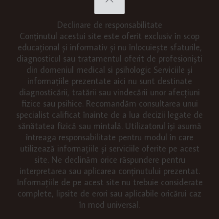
Declinare de responsabilitate
Conținutul acestui site este oferit exclusiv în scop
educațional și informativ și nu înlocuiește sfaturile,
diagnosticul sau tratamentul oferit de profesioniști
din domeniul medical si psihologic Serviciile și
informațiile prezentate aici nu sunt destinate
diagnosticării, tratării sau vindecării unor afecțiuni
fizice sau psihice. Recomandăm consultarea unui
specialist calificat înainte de a lua decizii legate de
sănătatea fizică sau mintală. Utilizatorul își asumă
întreaga responsabilitate pentru modul în care
utilizează informațiile și serviciile oferite pe acest
site. Ne declinăm orice răspundere pentru
interpretarea sau aplicarea conținutului prezentat.
Informațiile de pe acest site nu trebuie considerate
complete, lipsite de erori sau aplicabile oricărui caz
în mod universal.