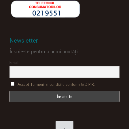
Newsletter
Înscrie-te pentru a primi noutăți
Email
Accept Termenii si conditiile conform G.D.P.R.