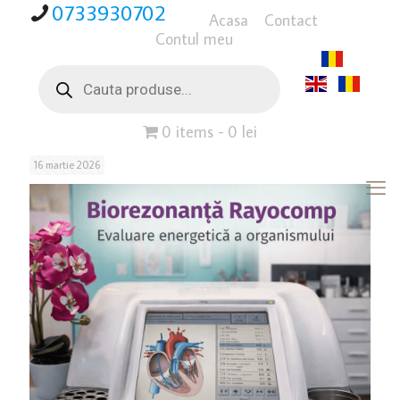
0733930702
Acasa
Contact
Contul meu
Products
search
0 items
0 lei
16 martie 2026