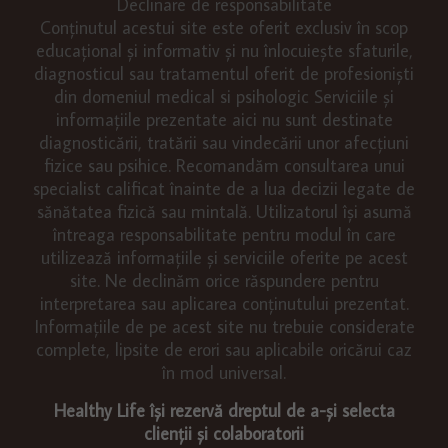
Declinare de responsabilitate
Conținutul acestui site este oferit exclusiv în scop
educațional și informativ și nu înlocuiește sfaturile,
diagnosticul sau tratamentul oferit de profesioniști
din domeniul medical si psihologic Serviciile și
informațiile prezentate aici nu sunt destinate
diagnosticării, tratării sau vindecării unor afecțiuni
fizice sau psihice. Recomandăm consultarea unui
specialist calificat înainte de a lua decizii legate de
sănătatea fizică sau mintală. Utilizatorul își asumă
întreaga responsabilitate pentru modul în care
utilizează informațiile și serviciile oferite pe acest
site. Ne declinăm orice răspundere pentru
interpretarea sau aplicarea conținutului prezentat.
Informațiile de pe acest site nu trebuie considerate
complete, lipsite de erori sau aplicabile oricărui caz
în mod universal.
Healthy Life își rezervă dreptul de a-și selecta
clienții și colaboratorii