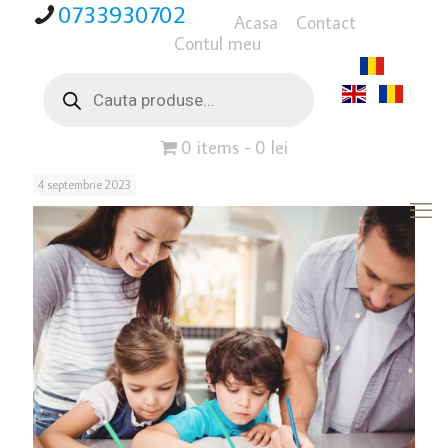
0733930702
Acasa
Contact
Contul meu
Products
search
0 items
0 lei
4 septembrie 2023