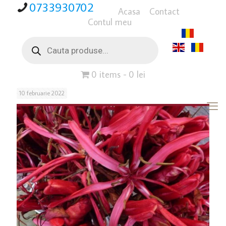
0733930702
Acasa
Contact
Contul meu
Products
search
0 items
0 lei
10 februarie 2022