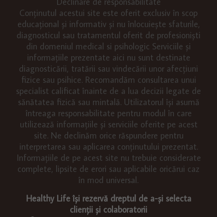
Declinare de responsabilitate
Conținutul acestui site este oferit exclusiv în scop
educațional și informativ și nu înlocuiește sfaturile,
diagnosticul sau tratamentul oferit de profesioniști
din domeniul medical si psihologic Serviciile și
informațiile prezentate aici nu sunt destinate
diagnosticării, tratării sau vindecării unor afecțiuni
fizice sau psihice. Recomandăm consultarea unui
specialist calificat înainte de a lua decizii legate de
sănătatea fizică sau mintală. Utilizatorul își asumă
întreaga responsabilitate pentru modul în care
utilizează informațiile și serviciile oferite pe acest
site. Ne declinăm orice răspundere pentru
interpretarea sau aplicarea conținutului prezentat.
Informațiile de pe acest site nu trebuie considerate
complete, lipsite de erori sau aplicabile oricărui caz
în mod universal.
Healthy Life își rezervă dreptul de a-și selecta
clienții și colaboratorii