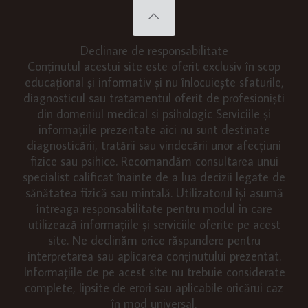
Declinare de responsabilitate
Conținutul acestui site este oferit exclusiv în scop
educațional și informativ și nu înlocuiește sfaturile,
diagnosticul sau tratamentul oferit de profesioniști
din domeniul medical si psihologic Serviciile și
informațiile prezentate aici nu sunt destinate
diagnosticării, tratării sau vindecării unor afecțiuni
fizice sau psihice. Recomandăm consultarea unui
specialist calificat înainte de a lua decizii legate de
sănătatea fizică sau mintală. Utilizatorul își asumă
întreaga responsabilitate pentru modul în care
utilizează informațiile și serviciile oferite pe acest
site. Ne declinăm orice răspundere pentru
interpretarea sau aplicarea conținutului prezentat.
Informațiile de pe acest site nu trebuie considerate
complete, lipsite de erori sau aplicabile oricărui caz
în mod universal.