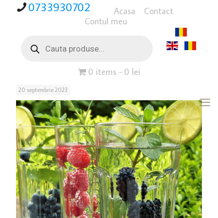
0733930702
Acasa
Contact
Contul meu
Products
search
0 items
0 lei
20 septembrie 2023