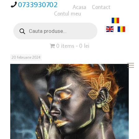
0733930702
Acasa
Contact
Contul meu
Products
search
0 items
0 lei
20 februarie 2024