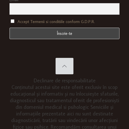
Accept Termenii si conditiile conform G.D.P.R.
Declinare de responsabilitate
Conținutul acestui site este oferit exclusiv în scop
educațional și informativ și nu înlocuiește sfaturile,
diagnosticul sau tratamentul oferit de profesioniști
din domeniul medical si psihologic Serviciile și
informațiile prezentate aici nu sunt destinate
diagnosticării, tratării sau vindecării unor afecțiuni
fizice sau psihice. Recomandăm consultarea unui