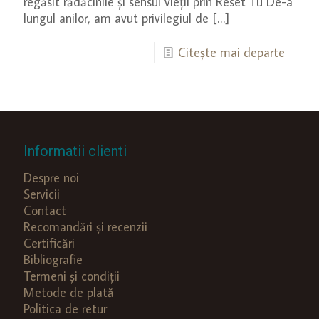
regăsit rădăcinile și sensul vieții prin Reset Tu De-a
lungul anilor, am avut privilegiul de
[…]
Citește mai departe
Informatii clienti
Despre noi
Servicii
Contact
Recomandări și recenzii
Certificări
Bibliografie
Termeni și condiții
Metode de plată
Politica de retur