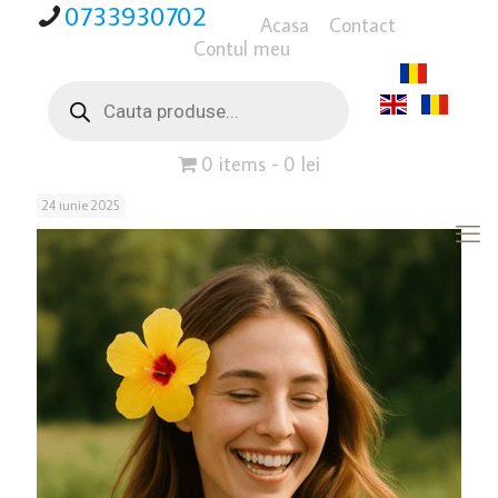
0733930702
Acasa
Contact
Contul meu
Products
search
0 items
0 lei
24 iunie 2025