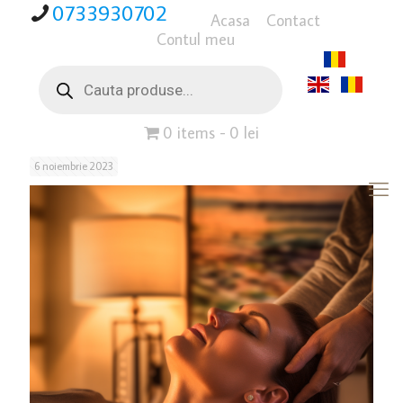
0733930702
Acasa
Contact
Contul meu
Products
search
0 items
0 lei
6 noiembrie 2023