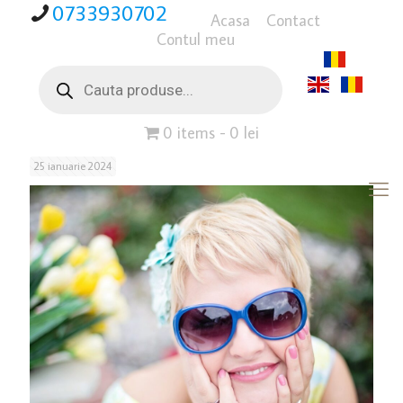
0733930702
Acasa
Contact
Contul meu
Products
search
0 items
0 lei
25 ianuarie 2024