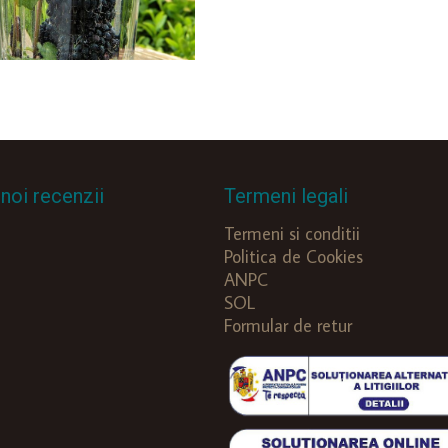
noi recenzii
Termeni legali
Termeni si conditii
Politica de Cookies
ANPC
SOL
Formular de retur