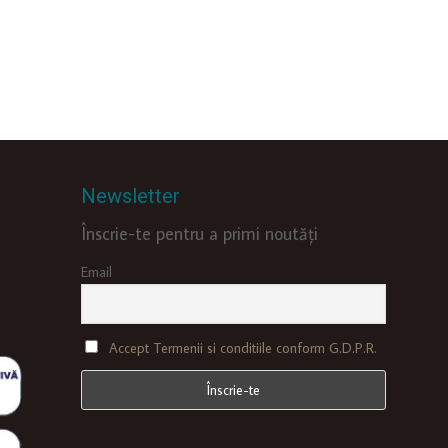
Newsletter
Înscrie-te pentru a primi noutăți
Email
Accept Termenii si conditiile conform G.D.P.R.