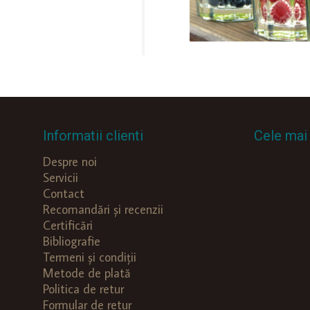
Informatii clienti
Cele mai 
Despre noi
Servicii
Contact
Recomandări și recenzii
Certificări
Bibliografie
Termeni și condiții
Metode de plată
Politica de retur
Formular de retur