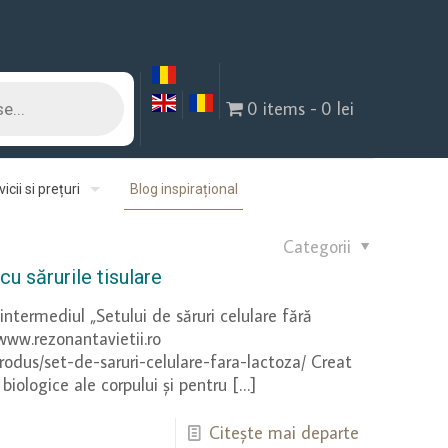
0 items
0 lei
icii si prețuri
Blog inspirațional
Categorii
u sărurile tisulare
 intermediul „Setului de săruri celulare fără
 www.rezonantavietii.ro
produs/set-de-saruri-celulare-fara-lactoza/ Creat
 biologice ale corpului și pentru
[…]
Citește mai departe