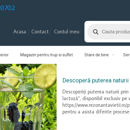
30702
Products
search
Acasa
Contact
Contul meu
erior
Magazin pentru trup si suflet
Stare de bine
Serv
Descoperă puterea naturii c
Descoperiți puterea naturii prin
lactoză”, disponibil exclusiv pe
https://www.rezonantavietii.ro/
pentru a asista diferite procese