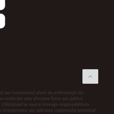
cul sau tratamentul oferit de profesioniști din
u vindecării unor afecțiuni fizice sau psihice.
Utilizatorul își asumă întreaga responsabilitate
u interpretarea sau aplicarea conținutului prezentat.