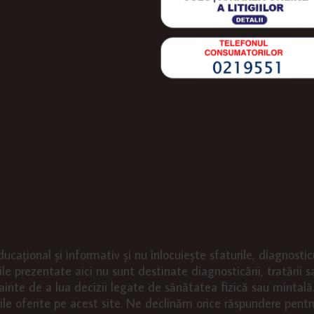
ducațional și informativ și nu înlocuiește sfaturile, diagnosti
le prezentate aici nu sunt destinate diagnosticării, tratării sa
inte de a lua decizii legate de sănătatea fizică sau mintală. 
ciile oferite pe acest site. Ne declinăm orice răspundere pentr