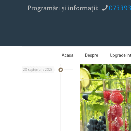
Programări şi informaţii:
07339
Acasa
Despre
Upgrade Int
20 septembrie 2023