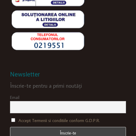
Newsletter
Înscrie-te pentru a primi noutăți
Email
Accept Termenii si conditiile conform G.D.P.R.