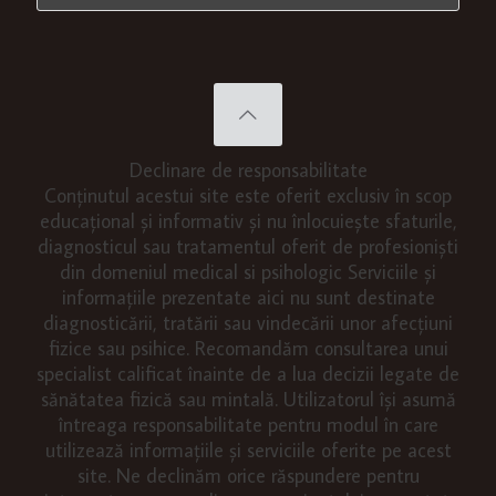
Declinare de responsabilitate
Conținutul acestui site este oferit exclusiv în scop
educațional și informativ și nu înlocuiește sfaturile,
diagnosticul sau tratamentul oferit de profesioniști
din domeniul medical si psihologic Serviciile și
informațiile prezentate aici nu sunt destinate
diagnosticării, tratării sau vindecării unor afecțiuni
fizice sau psihice. Recomandăm consultarea unui
specialist calificat înainte de a lua decizii legate de
sănătatea fizică sau mintală. Utilizatorul își asumă
întreaga responsabilitate pentru modul în care
utilizează informațiile și serviciile oferite pe acest
site. Ne declinăm orice răspundere pentru