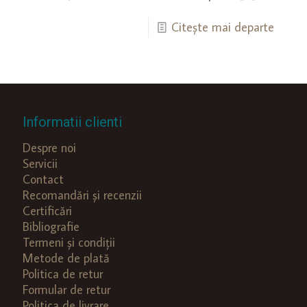
Citește mai departe
Informatii clienti
Despre noi
Servicii
Contact
Recomandări și recenzii
Certificări
Bibliografie
Termeni și condiții
Metode de plată
Politica de retur
Formular de retur
Politica de livrare