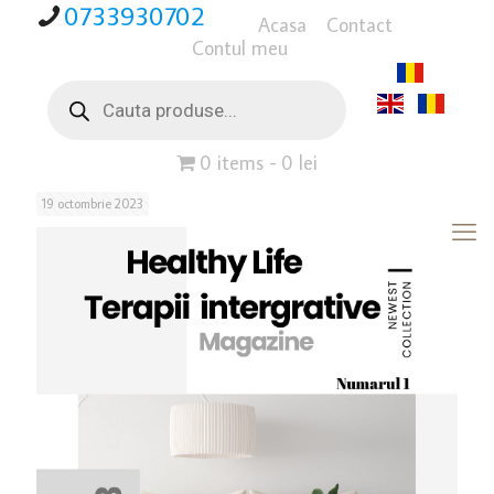
0733930702
Acasa
Contact
Contul meu
Products
search
0 items
0 lei
19 octombrie 2023