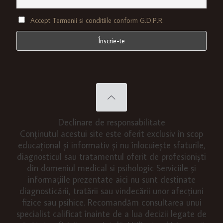
Accept Termenii si conditiile conform G.D.P.R.
Declinare de responsabilitate
Conținutul acestui site este oferit exclusiv în scop
educațional și informativ și nu înlocuiește sfaturile,
diagnosticul sau tratamentul oferit de profesioniști
din domeniul medical si psihologic Serviciile și
informațiile prezentate aici nu sunt destinate
diagnosticării, tratării sau vindecării unor afecțiuni
fizice sau psihice. Recomandăm consultarea unui
specialist calificat înainte de a lua decizii legate de