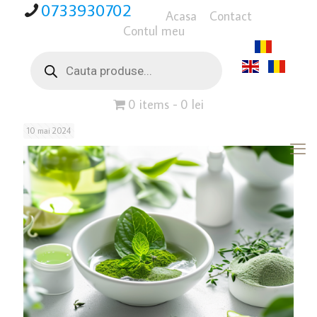
0733930702
Acasa
Contact
Contul meu
Products
search
0 items
0 lei
10 mai 2024