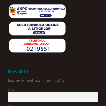
Newsletter
Înscrie-te pentru a primi noutăți
Email