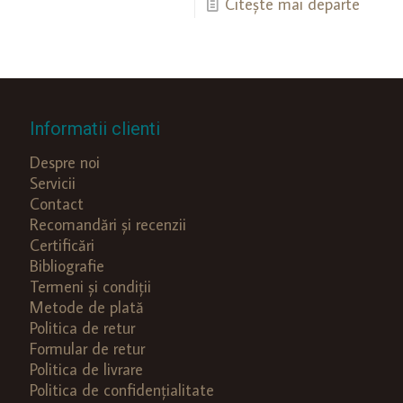
Citește mai departe
Informatii clienti
Despre noi
Servicii
Contact
Recomandări și recenzii
Certificări
Bibliografie
Termeni și condiții
Metode de plată
Politica de retur
Formular de retur
Politica de livrare
Politica de confidențialitate