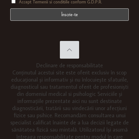
Accept Termenii si conditiile conform G.D.P.R.
Declinare de responsabilitate
Conținutul acestui site este oferit exclusiv în scop
educațional și informativ și nu înlocuiește sfaturile,
diagnosticul sau tratamentul oferit de profesioniști
din domeniul medical si psihologic Serviciile și
informațiile prezentate aici nu sunt destinate
diagnosticării, tratării sau vindecării unor afecțiuni
fizice sau psihice. Recomandăm consultarea unui
specialist calificat înainte de a lua decizii legate de
sănătatea fizică sau mintală. Utilizatorul își asumă
întreaga responsabilitate pentru modul în care