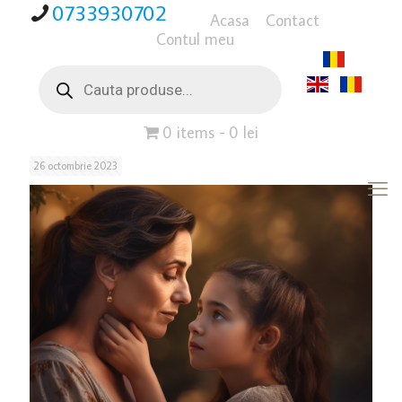
0733930702
Acasa
Contact
Contul meu
Products
search
0 items
0 lei
26 octombrie 2023