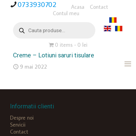
0733930702
Acasa
Contact
Contul meu
Products
search
0 items
0 lei
Creme – Lotiuni saruri tisulare
9 mai 2022
Informatii clienti
Despre noi
Servicii
Contact