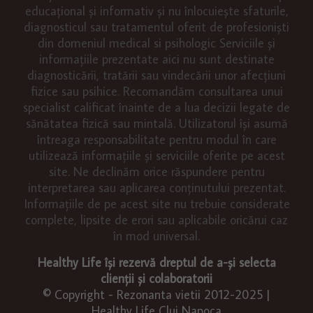
educațional și informativ și nu înlocuiește sfaturile,
diagnosticul sau tratamentul oferit de profesioniști
din domeniul medical si psihologic Serviciile și
informațiile prezentate aici nu sunt destinate
diagnosticării, tratării sau vindecării unor afecțiuni
fizice sau psihice. Recomandăm consultarea unui
specialist calificat înainte de a lua decizii legate de
sănătatea fizică sau mintală. Utilizatorul își asumă
întreaga responsabilitate pentru modul în care
utilizează informațiile și serviciile oferite pe acest
site. Ne declinăm orice răspundere pentru
interpretarea sau aplicarea conținutului prezentat.
Informațiile de pe acest site nu trebuie considerate
complete, lipsite de erori sau aplicabile oricărui caz
în mod universal.
Healthy Life își rezervă dreptul de a-și selecta
clienții și colaboratorii
© Copyright - Rezonanta vietii 2012-2025 |
Healthy Life Cluj Napoca