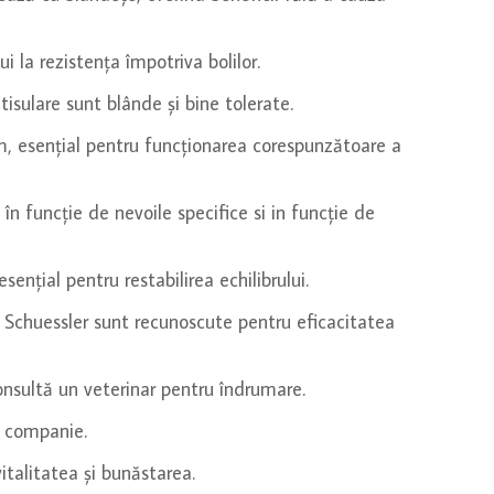
i la rezistența împotriva bolilor.
isulare sunt blânde și bine tolerate.
sm, esențial pentru funcționarea corespunzătoare a
în funcție de nevoile specifice si in funcție de
esențial pentru restabilirea echilibrului.
r. Schuessler sunt recunoscute pentru eficacitatea
Consultă un veterinar pentru îndrumare.
de companie.
talitatea și bunăstarea.