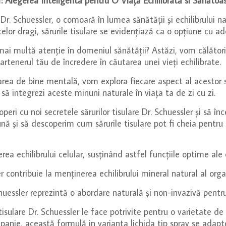
er: Alegerea Inteligentă pentru O Viață Echilibrată si Sănăto
e Dr. Schuessler, o comoară în lumea sănătății și echilibrului 
lor dragi, sărurile tisulare se evidențiază ca o opțiune cu a
 mai multă atenție în domeniul sănătății? Astăzi, vom călători
rtenerul tău de încredere în căutarea unei vieți echilibrate.
ru starea de bine mentală, vom explora fiecare aspect al aces
 să integrezi aceste minuni naturale în viața ta de zi cu zi.
peri cu noi secretele sărurilor tisulare Dr. Schuessler și să înc
 și să descoperim cum sărurile tisulare pot fi cheia pentru u
ea echilibrului celular, susținând astfel funcțiile optime ale 
ler contribuie la menținerea echilibrului mineral natural al o
chuessler reprezintă o abordare naturală și non-invazivă pentr
tisulare Dr. Schuessler le face potrivite pentru o varietate de s
mpanie, această formulă in varianta lichida tip spray se adap