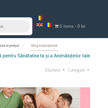
0 items
0 lei
icii si prețuri
Blog inspirațional
pentru Sănătatea ta și a Animăluțelor tale
Etichete
Categorii