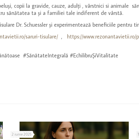
luși, copii la gravide, cauze, adulți , vârstnici si animale săr
ru sănătatea ta și a familiei tale indiferent de vârstă.
isulare Dr. Schuessler și experimentează beneficiile pentru tine
avietii.ro/saruri-tisulare/
,
https://www.rezonantavietii.ro/p
nătoase #SănătateIntegrală #EchilibruȘiVitalitate
2 iunie 2025