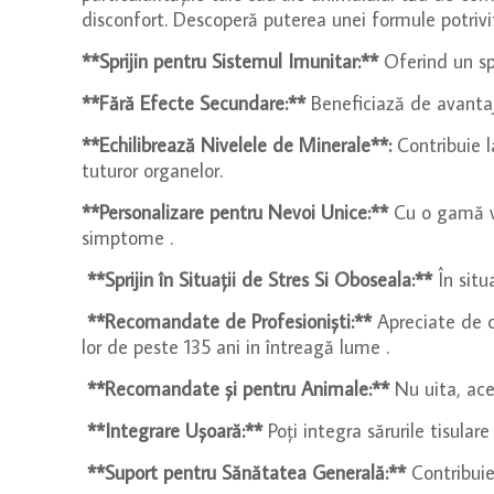
disconfort. Descoperă puterea unei formule potriv
**Sprijin pentru Sistemul Imunitar:**
Oferind un spr
**Fără Efecte Secundare:**
Beneficiază de avantaje
**Echilibrează Nivelele de Minerale**:
Contribuie l
tuturor organelor.
**Personalizare pentru Nevoi Unice:**
Cu o gamă var
simptome .
**Sprijin în Situații de Stres Si Oboseala:**
În situa
**Recomandate de Profesioniști:**
Apreciate de că
lor de peste 135 ani in întreagă lume .
**Recomandate și pentru Animale:**
Nu uita, aces
**Integrare Ușoară:**
Poți integra sărurile tisular
**Suport pentru Sănătatea Generală:**
Contribuie