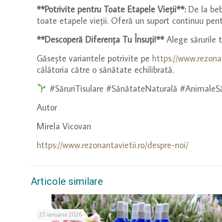
**Potrivite pentru Toate Etapele Vieții**:
De la bebe
toate etapele vieții. Oferă un suport continuu pent
**Descoperă Diferența Tu Însuți!**
Alege sărurile t
Găsește variantele potrivite pe
https://www.rezonant
călătoria către o sănătate echilibrată.
#SăruriTisulare #SănătateNaturală #AnimaleSă
Autor
Mirela Vicovan
https://www.rezonantavietii.ro/despre-noi/
Articole similare
23 ianuarie 2026