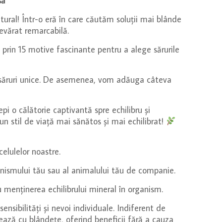
asă
natural! Într-o eră în care căutăm soluții mai blânde
devărat remarcabilă.
 prin 15 motive fascinante pentru a alege sărurile
tor săruri unice. De asemenea, vom adăuga câteva
epi o călătorie captivantă spre echilibru și
n stil de viață mai sănătos și mai echilibrat!
celulelor noastre.
rganismului tău sau al animalului tău de companie.
u menținerea echilibrului mineral în organism.
ensibilități și nevoi individuale. Indiferent de
tează cu blândețe, oferind beneficii fără a cauza