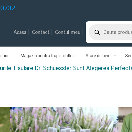
30702
Products
search
Acasa
Contact
Contul meu
erior
Magazin pentru trup si suflet
Stare de bine
Serv
le Tisulare Dr. Schuessler Sunt Alegerea Perfectă 