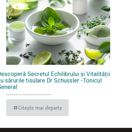
escoperă Secretul Echilibrului și Vitalității
u sărurile tisulare Dr Schussler -Tonicul
General
Citește mai departe