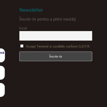
Newsletter
Înscrie-te pentru a primi noutăți
Email
Accept Termenii si conditiile conform G.D.P.R.