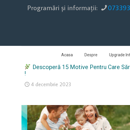
Programări şi informaţii:
07339
Acasa
Despre
Upgrade Int
Descoperă 15 Motive Pentru Care Săruri
!
4 decembrie 2023