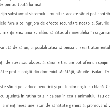
ite pentru toată lumea!
ijin substanțial sistemului imunitar, aceste săruri pot contribu
le fără a te îngrijora de efecte secundare notabile. Sărurile t
a menținerea unui echilibru sănătos al mineralelor în organi
iată de săruri, ai posibilitatea să personalizezi tratamentul 
ții de stres sau oboseală, sărurile tisulare pot oferi un sprijin 
tre profesioniștii din domeniul sănătății, sărurile tisulare D
te săruri pot aduce beneficii și prietenilor noștri cu blană. 
e cu ușurință în rutina ta zilnică sau în cea a animalului tău 
 la menținerea unei stări de sănătate generală, promovând vi