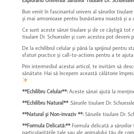
Explorând Universul Sărurilor Tisulare Dr. Schuessl
Bun venit în fascinantul univers al sărurilor tisular
și mai armonioase pentru bunăstarea noastră și a ce
Ce sunt aceste săruri tisulare și de ce câștigă tot
tisulare Dr. Schuessler și cum acestea pot deveni pa
De la echilibrul celular și până la sprijinul pent
sfaturi practice și call-to-actions pentru a te ajuta
Prin intermediul acestui articol, te invităm să desco
sănătate. Hai să începem această călătorie împreună
**Echilibru Celular**:
Aceste săruri ajută la menținer
**Echilibru Natural**
:Sărurile tisulare Dr. Schuess
**Natural și Non-invaziv **:
Sărurile tisulare Dr. S
**Formula Delicată:**
Formula delicată a sărurilor 
particularitățile tale sau ale animalului tău de co