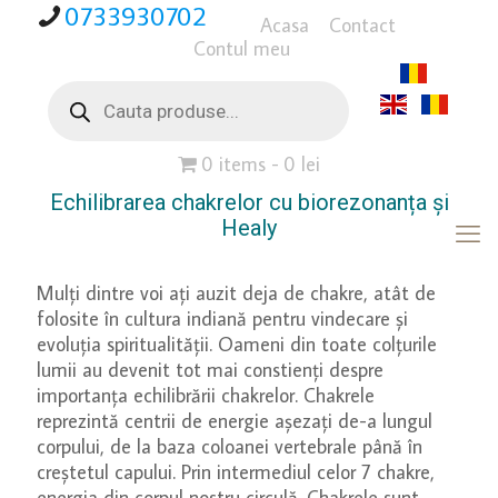
0733930702
Acasa
Contact
Contul meu
Products
search
0 items
0 lei
Echilibrarea chakrelor cu biorezonanța și
Healy
Mulți dintre voi ați auzit deja de chakre, atât de
folosite în cultura indiană pentru vindecare și
evoluția spiritualității. Oameni din toate colțurile
lumii au devenit tot mai constienți despre
importanța echilibrării chakrelor. Chakrele
reprezintă centrii de energie așezați de-a lungul
corpului, de la baza coloanei vertebrale până în
creștetul capului. Prin intermediul celor 7 chakre,
energia din corpul nostru circulă. Chakrele sunt