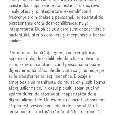
aceste două tipuri de testări este că dispozitivul
Healy oferă și o interpretare, exemplificând
frecvențele din chakrele persoanei, iar aparatul de
biorezonanță oferă doar echilibrarea, nu și
interpretarea. După ce știu care sunt dezechilibrele
pacientului, ofer o consiliere și o expunere a fiecărei
chakre.
Pentru o mai bună înțelegere, voi exemplifica:
Spre exemplu, dezechilibrele din chakra plexului
solar, se remarcă atunci când persoana nu poate
digera emoțional trăirile din viața sa și nu reușește
să le transforme în lecții benefice. Blocajele
emoționale se manifestă de multe ori și sub forma
afecțiunilor fizice, în cazul plexului solar, putând
apărea dureri de stomac și incapacitatea de a
digera alimentele. Un exemplu concret: să spunem
că primești vestea concedierii de la șeful tău. În
urma unor restructurări rămâi fără loc de muncă.