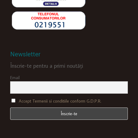
Newsletter
Înscrie-te pentru a primi noutăți
Email
Accept Termenii si conditiile conform G.D.P.R.