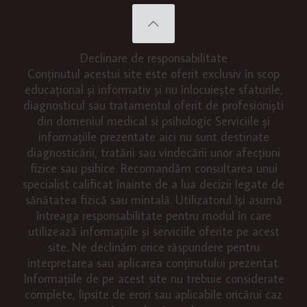
Declinare de responsabilitate
Conținutul acestui site este oferit exclusiv în scop
educațional și informativ și nu înlocuiește sfaturile,
diagnosticul sau tratamentul oferit de profesioniști
din domeniul medical si psihologic Serviciile și
informațiile prezentate aici nu sunt destinate
diagnosticării, tratării sau vindecării unor afecțiuni
fizice sau psihice. Recomandăm consultarea unui
specialist calificat înainte de a lua decizii legate de
sănătatea fizică sau mintală. Utilizatorul își asumă
întreaga responsabilitate pentru modul în care
utilizează informațiile și serviciile oferite pe acest
site. Ne declinăm orice răspundere pentru
interpretarea sau aplicarea conținutului prezentat.
Informațiile de pe acest site nu trebuie considerate
complete, lipsite de erori sau aplicabile oricărui caz