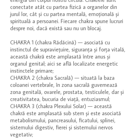
conectate atât cu partea fizică a organelor din
jurul lor, cât și cu partea mentală, emoțională și
spirituală a persoanei. Fiecare chakra spune lucruri
despre noi, dacă există sau nu un blocaj.
CHAKRA 1 (chakra Rădăcină) — asociată cu
instinctul de supraviețuire, siguranța și forța vitală,
această chakră este amplasată între anus și
organul genital; aici se află localizate energetic
instinctele primare;
CHAKRA 2 (chakra Sacrală) — situată la baza
coloanei vertebrale, în zona sacrală guvernează
zona genitală, ovarele, prostata, testiculele, dar și
creativitatea, bucuria de viață, entuziasmul;
CHAKRA 3 (chakra Plexului Solar) — această
chakră este amplasată sub stern și este asociată
metabolismului, pancreasului, ficatului, splinei,
sistemului digestiv, fierei și sistemului nervos
vegetativ;