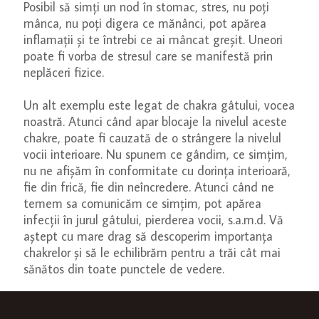
Posibil să simți un nod în stomac, stres, nu poți
mânca, nu poți digera ce mănânci, pot apărea
inflamații și te întrebi ce ai mâncat greșit. Uneori
poate fi vorba de stresul care se manifestă prin
neplăceri fizice.
Un alt exemplu este legat de chakra gâtului, vocea
noastră. Atunci când apar blocaje la nivelul aceste
chakre, poate fi cauzată de o strângere la nivelul
vocii interioare. Nu spunem ce gândim, ce simțim,
nu ne afișăm în conformitate cu dorința interioară,
fie din frică, fie din neîncredere. Atunci când ne
temem sa comunicăm ce simțim, pot apărea
infecții în jurul gâtului, pierderea vocii, s.a.m.d. Vă
aștept cu mare drag să descoperim importanța
chakrelor și să le echilibrăm pentru a trăi cât mai
sănătos din toate punctele de vedere.