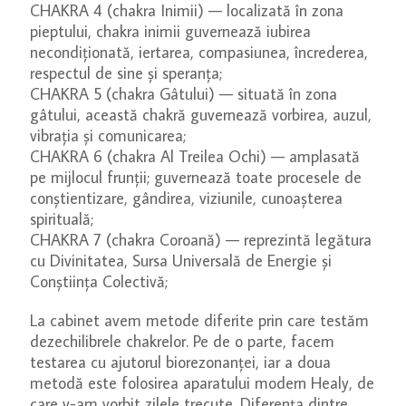
CHAKRA 4 (chakra Inimii) — localizată în zona
pieptului, chakra inimii guvernează iubirea
necondiționată, iertarea, compasiunea, încrederea,
respectul de sine și speranța;
CHAKRA 5 (chakra Gâtului) — situată în zona
gâtului, această chakră guvernează vorbirea, auzul,
vibrația și comunicarea;
CHAKRA 6 (chakra Al Treilea Ochi) — amplasată
pe mijlocul frunții; guvernează toate procesele de
conștientizare, gândirea, viziunile, cunoașterea
spirituală;
CHAKRA 7 (chakra Coroană) — reprezintă legătura
cu Divinitatea, Sursa Universală de Energie și
Conștiința Colectivă;
La cabinet avem metode diferite prin care testăm
dezechilibrele chakrelor. Pe de o parte, facem
testarea cu ajutorul biorezonanței, iar a doua
metodă este folosirea aparatului modern Healy, de
care v-am vorbit zilele trecute. Diferența dintre