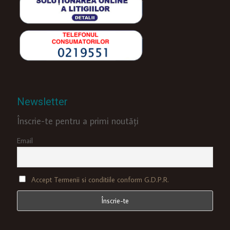
Newsletter
Înscrie-te pentru a primi noutăți
Email
Accept Termenii si conditiile conform G.D.P.R.