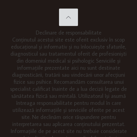
Declinare de responsabilitate
Conținutul acestui site este oferit exclusiv în scop
educațional și informativ și nu înlocuiește sfaturile,
diagnosticul sau tratamentul oferit de profesioniști
din domeniul medical si psihologic Serviciile și
informațiile prezentate aici nu sunt destinate
diagnosticării, tratării sau vindecării unor afecțiuni
fizice sau psihice. Recomandăm consultarea unui
specialist calificat înainte de a lua decizii legate de
sănătatea fizică sau mintală. Utilizatorul își asumă
întreaga responsabilitate pentru modul în care
utilizează informațiile și serviciile oferite pe acest
site. Ne declinăm orice răspundere pentru
interpretarea sau aplicarea conținutului prezentat.
Informațiile de pe acest site nu trebuie considerate