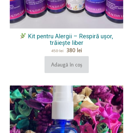
Kit pentru Alergii – Respiră ușor,
trăiește liber
Prețul
Prețul
380
lei
450
lei
inițial
curent
a
este:
Adaugă în coș
fost:
380 lei.
450 lei.