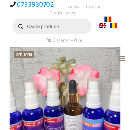
0733930702
Acasa
Contact
Contul meu
Products
search
0 items
0 lei
REDUCERI