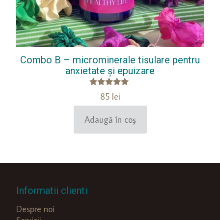
Combo B – microminerale tisulare pentru
anxietate și epuizare
Evaluat la
85
lei
5.00
din 5
Adaugă în coș
Informatii clienti
Despre noi