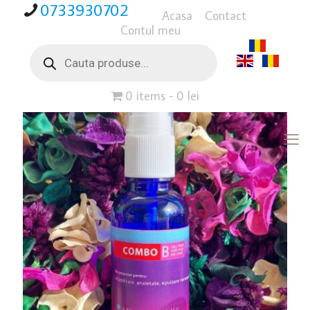
0733930702
Acasa
Contact
Contul meu
Products
search
0 items
0 lei