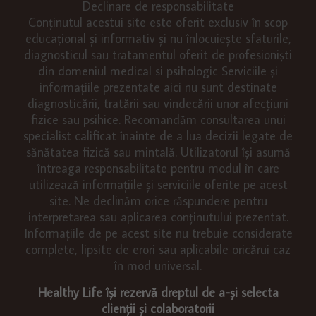
Declinare de responsabilitate
Conținutul acestui site este oferit exclusiv în scop
educațional și informativ și nu înlocuiește sfaturile,
diagnosticul sau tratamentul oferit de profesioniști
din domeniul medical si psihologic Serviciile și
informațiile prezentate aici nu sunt destinate
diagnosticării, tratării sau vindecării unor afecțiuni
fizice sau psihice. Recomandăm consultarea unui
specialist calificat înainte de a lua decizii legate de
sănătatea fizică sau mintală. Utilizatorul își asumă
întreaga responsabilitate pentru modul în care
utilizează informațiile și serviciile oferite pe acest
site. Ne declinăm orice răspundere pentru
interpretarea sau aplicarea conținutului prezentat.
Informațiile de pe acest site nu trebuie considerate
complete, lipsite de erori sau aplicabile oricărui caz
în mod universal.
Healthy Life își rezervă dreptul de a-și selecta
clienții și colaboratorii