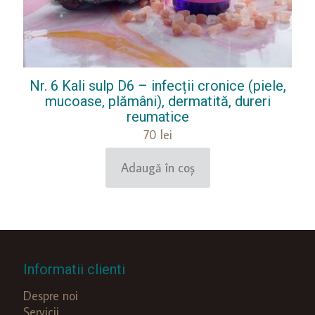
Nr. 6 Kali sulp D6 – infecții cronice (piele,
mucoase, plămâni), dermatită, dureri
reumatice
70
lei
Adaugă în coș
Informatii clienti
Despre noi
Servicii