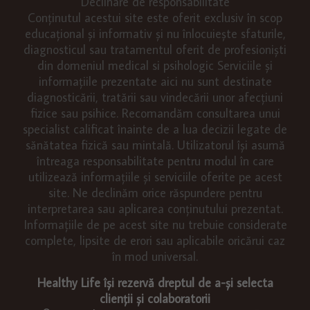
Declinare de responsabilitate
Conținutul acestui site este oferit exclusiv în scop
educațional și informativ și nu înlocuiește sfaturile,
diagnosticul sau tratamentul oferit de profesioniști
din domeniul medical si psihologic Serviciile și
informațiile prezentate aici nu sunt destinate
diagnosticării, tratării sau vindecării unor afecțiuni
fizice sau psihice. Recomandăm consultarea unui
specialist calificat înainte de a lua decizii legate de
sănătatea fizică sau mintală. Utilizatorul își asumă
întreaga responsabilitate pentru modul în care
utilizează informațiile și serviciile oferite pe acest
site. Ne declinăm orice răspundere pentru
interpretarea sau aplicarea conținutului prezentat.
Informațiile de pe acest site nu trebuie considerate
complete, lipsite de erori sau aplicabile oricărui caz
în mod universal.
Healthy Life își rezervă dreptul de a-și selecta
clienții și colaboratorii