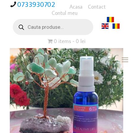
0733930702
Acasa
Contact
Contul meu
Products
search
0 items
0 lei