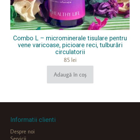
Combo L – microminerale tisulare pentru
vene varicoase, picioare reci, tulburări
circulatorii
85
lei
Adaugă în coș
Informatii clienti
Despre noi
Servicii