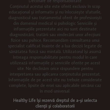
Declinare de responsabilitate
Conținutul acestui site este oferit exclusiv în scop
educațional și informativ și nu înlocuiește sfaturile,
diagnosticul sau tratamentul oferit de profesioniști
din domeniul medical si psihologic Serviciile și
informațiile prezentate aici nu sunt destinate
diagnosticării, tratării sau vindecării unor afecțiuni
fizice sau psihice. Recomandăm consultarea unui
specialist calificat înainte de a lua decizii legate de
sănătatea fizică sau mintală. Utilizatorul își asumă
întreaga responsabilitate pentru modul în care
utilizează informațiile și serviciile oferite pe acest
site. Ne declinăm orice răspundere pentru
interpretarea sau aplicarea conținutului prezentat.
Informațiile de pe acest site nu trebuie considerate
complete, lipsite de erori sau aplicabile oricărui caz
în mod universal.
Healthy Life își rezervă dreptul de a-și selecta
clienții și colaboratorii