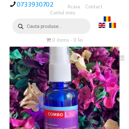
0733930702
Acasa
Contact
Contul meu
Products
search
0 items
0 lei