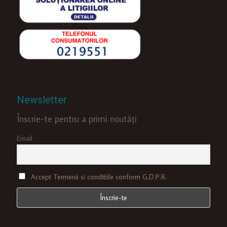
Newsletter
Înscrie-te pentru a primi noutăți
Email
Accept Termenii si conditiile conform G.D.P.R.