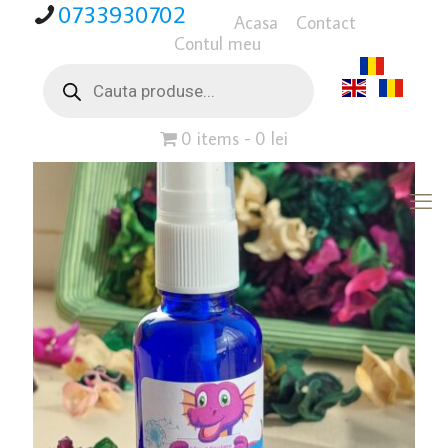
0733930702
Acasa
Contact
Contul meu
Products
search
0 items
0 lei