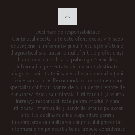
Declinare de responsabilitate
Conținutul acestui site este oferit exclusiv în scop
educațional și informativ și nu înlocuiește sfaturile,
diagnosticul sau tratamentul oferit de profesioniști
din domeniul medical si psihologic Serviciile și
informațiile prezentate aici nu sunt destinate
diagnosticării, tratării sau vindecării unor afecțiuni
fizice sau psihice. Recomandăm consultarea unui
specialist calificat înainte de a lua decizii legate de
sănătatea fizică sau mintală. Utilizatorul își asumă
întreaga responsabilitate pentru modul în care
utilizează informațiile și serviciile oferite pe acest
site. Ne declinăm orice răspundere pentru
interpretarea sau aplicarea conținutului prezentat.
Informațiile de pe acest site nu trebuie considerate