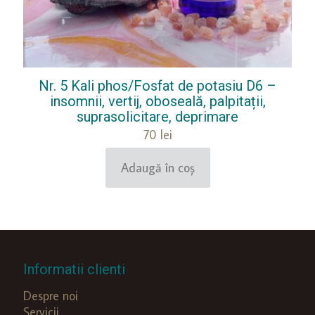
Nr. 5 Kali phos/Fosfat de potasiu D6 –
insomnii, vertij, oboseală, palpitații,
suprasolicitare, deprimare
70
lei
Adaugă în coș
Informatii clienti
Despre noi
Servicii