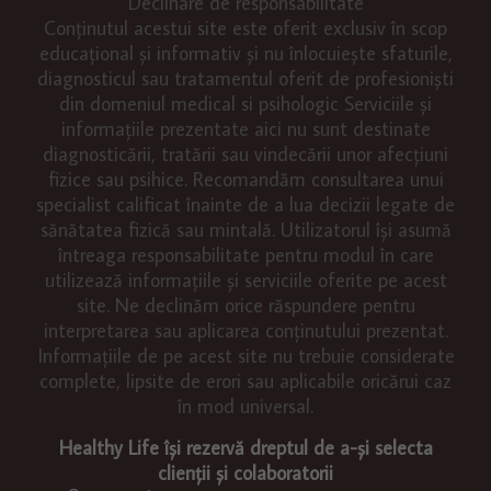
Declinare de responsabilitate
Conținutul acestui site este oferit exclusiv în scop
educațional și informativ și nu înlocuiește sfaturile,
diagnosticul sau tratamentul oferit de profesioniști
din domeniul medical si psihologic Serviciile și
informațiile prezentate aici nu sunt destinate
diagnosticării, tratării sau vindecării unor afecțiuni
fizice sau psihice. Recomandăm consultarea unui
specialist calificat înainte de a lua decizii legate de
sănătatea fizică sau mintală. Utilizatorul își asumă
întreaga responsabilitate pentru modul în care
utilizează informațiile și serviciile oferite pe acest
site. Ne declinăm orice răspundere pentru
interpretarea sau aplicarea conținutului prezentat.
Informațiile de pe acest site nu trebuie considerate
complete, lipsite de erori sau aplicabile oricărui caz
în mod universal.
Healthy Life își rezervă dreptul de a-și selecta
clienții și colaboratorii