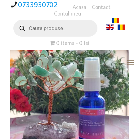
0733930702
Acasa
Contact
Contul meu
Products
search
0 items
0 lei