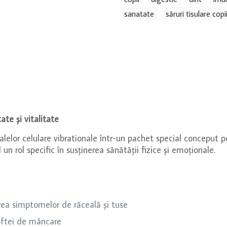
Săruri
sanatate
săruri tisulare copi
Tisulare
pentru
Copii
și
Adulți
ate și vitalitate
alelor celulare vibrationale într-un pachet special conceput p
un rol specific în susținerea sănătății fizice și emoționale.​
rea simptomelor de răceală și tuse
oftei de mâncare