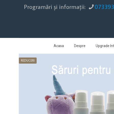
Programări şi informaţii:
07339
Acasa
Despre
Upgrade Int
REDUCERI