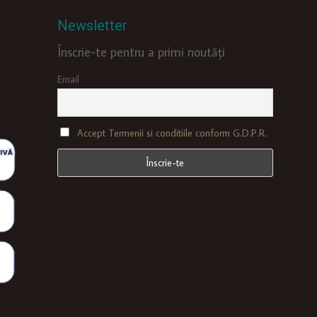
Newsletter
Înscrie-te pentru a primi noutăți
Email
Accept Termenii si conditiile conform G.D.P.R.