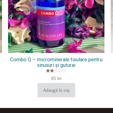
Combo Q – microminerale tisulare pentru
sinusuri și guturai
Evaluat
85
lei
la
2.00
din
Adaugă în coș
5