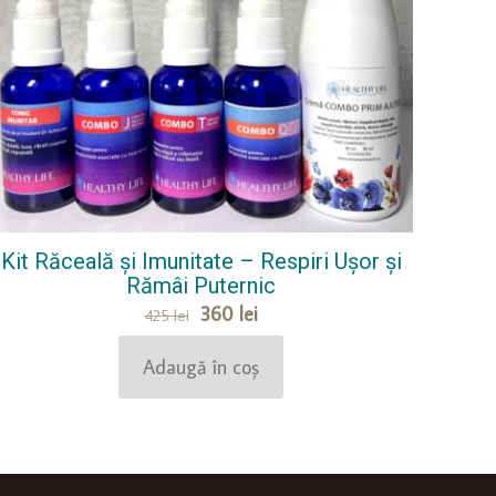
Kit Răceală și Imunitate – Respiri Ușor și
Rămâi Puternic
Prețul
Prețul
360
lei
425
lei
inițial
curent
a
este:
Adaugă în coș
fost:
360 lei.
425 lei.