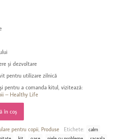
e
ului
ere și dezvoltare
t pentru utilizare zilnică​
și pentru a comanda kitul, vizitează:
pii – Healthy Life
 în coș
lare pentru copii
,
Produse
Etichete:
calm
nitate
kit
oase
piele cu probleme
raceala