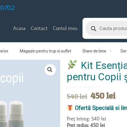
30702
Products
search
Acasa
Contact
Contul meu
erior
Magazin pentru trup si suflet
Stare de bine
Serv
Kit Esenția
pentru Copii ș
Prețul
Pre
450
lei
540
lei
inițial
cu
Ofertă Specială si li
a
est
Preț întreg: 540 lei
fost:
450
Preț redus: 450 lei