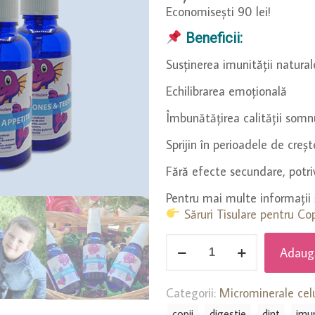
540 lei.
Economisești 90 lei!
Beneficii:
Susținerea imunității natural
Echilibrarea emoțională
Îmbunătățirea calității somn
Sprijin în perioadele de creșt
Fără efecte secundare, potrivi
Pentru mai multe informații 
Săruri Tisulare pentru Co
Cantitate
Adaugă
Kit
Esențial
Categorii:
Microminerale celu
de
copii
digestie
dint
imu