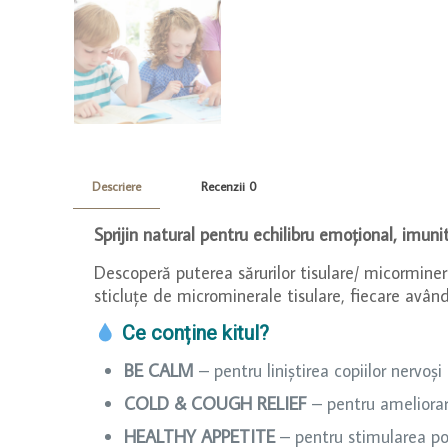
Descriere
Recenzii
0
Sprijin natural pentru echilibru emoțional, imunit
Descoperă puterea sărurilor tisulare/ micorminer
sticluțe de microminerale tisulare, fiecare având 
Ce conține kitul?
BE CALM
–
pentru liniștirea copiilor nervoși
COLD & COUGH RELIEF
–
pentru ameliora
HEALTHY APPETITE
–
pentru stimularea p