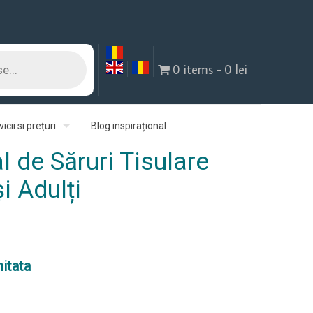
0 items
0 lei
icii si prețuri
Blog inspirațional
l de Săruri Tisulare
i Adulți
țul
rent
mitata
e:
 lei.