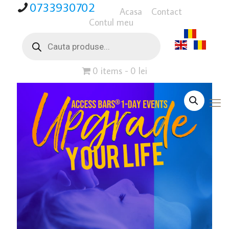
0733930702
Acasa
Contact
Contul meu
Products
search
0 items
0 lei