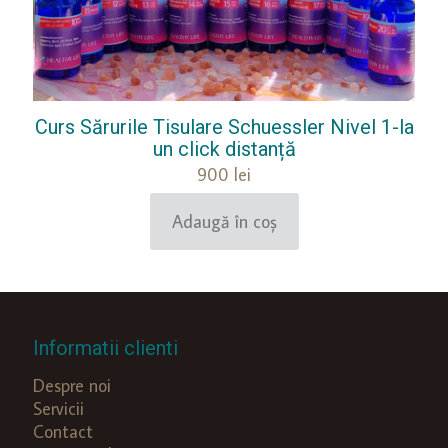
Curs Sărurile Tisulare Schuessler Nivel 1-la
un click distanță
900
lei
Adaugă în coș
Informatii clienti
Despre noi
Servicii
Contact