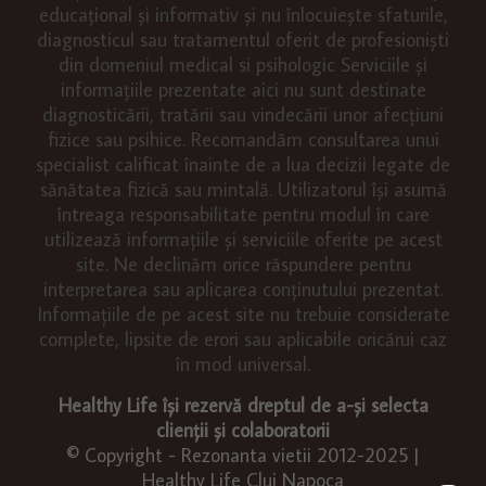
educațional și informativ și nu înlocuiește sfaturile,
diagnosticul sau tratamentul oferit de profesioniști
din domeniul medical si psihologic Serviciile și
informațiile prezentate aici nu sunt destinate
diagnosticării, tratării sau vindecării unor afecțiuni
fizice sau psihice. Recomandăm consultarea unui
specialist calificat înainte de a lua decizii legate de
sănătatea fizică sau mintală. Utilizatorul își asumă
întreaga responsabilitate pentru modul în care
utilizează informațiile și serviciile oferite pe acest
site. Ne declinăm orice răspundere pentru
interpretarea sau aplicarea conținutului prezentat.
Informațiile de pe acest site nu trebuie considerate
complete, lipsite de erori sau aplicabile oricărui caz
în mod universal.
Healthy Life își rezervă dreptul de a-și selecta
clienții și colaboratorii
© Copyright - Rezonanta vietii 2012-2025 |
Healthy Life Cluj Napoca