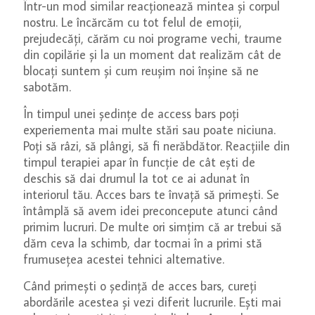
Într-un mod similar reacționează mintea și corpul
nostru. Le încărcăm cu tot felul de emoții,
prejudecăți, cărăm cu noi programe vechi, traume
din copilărie și la un moment dat realizăm cât de
blocați suntem și cum reușim noi înșine să ne
sabotăm.
În timpul unei ședințe de access bars poți
experiementa mai multe stări sau poate niciuna.
Poți să râzi, să plângi, să fi nerăbdător. Reacțiile din
timpul terapiei apar în funcție de cât ești de
deschis să dai drumul la tot ce ai adunat în
interiorul tău. Acces bars te învață să primești. Se
întâmplă să avem idei preconcepute atunci când
primim lucruri. De multe ori simțim că ar trebui să
dăm ceva la schimb, dar tocmai în a primi stă
frumusețea acestei tehnici alternative.
Când primești o ședință de acces bars, cureți
abordările acestea și vezi diferit lucrurile. Ești mai