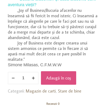
aventura vieții?
„Joy of Business/Bucuria afacerilor nu
înseamnă să fii fericit în mod isteric. Ci înseamnă a
înțelege că alegerile pe care le faci pot sau nu să
funcționeze, dar că tu trebuie să-ți păstrezi curajul
de a merge mai departe și de a te schimba, chiar
abandonând, dacă este cazul.
Joy of Business este despre crearea unui
sistem armonios ce permite ca în fiecare zi să
apară mai mult decât ceea ce pare posibil în
realitate.”
Simone Milasas, C.F.M.W.W
Cantitate
Adaugă în coș
Bucuria
afacerilor.
Și
Categorii:
Magazin de carti
,
Stare de bine
dacă
afacerile
Recenzii
0