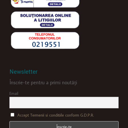
Newsletter
Înscrie-te pentru a primi noutăți
Email
Accept Termenii si conditiile conform G.D.P.R.