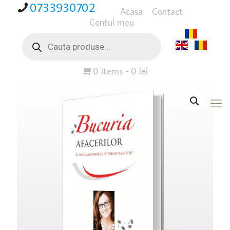
0733930702
Acasa
Contact
Contul meu
Products
search
0 items
0 lei