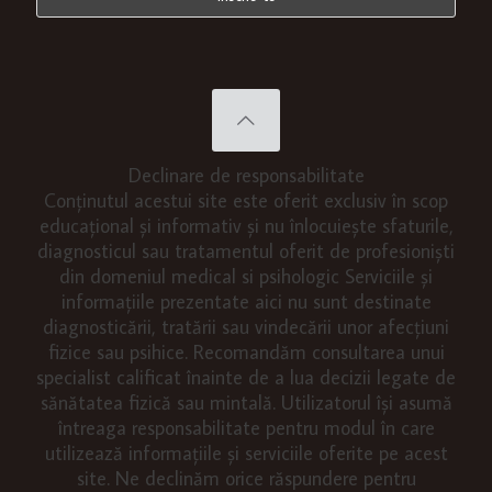
Declinare de responsabilitate
Conținutul acestui site este oferit exclusiv în scop
educațional și informativ și nu înlocuiește sfaturile,
diagnosticul sau tratamentul oferit de profesioniști
din domeniul medical si psihologic Serviciile și
informațiile prezentate aici nu sunt destinate
diagnosticării, tratării sau vindecării unor afecțiuni
fizice sau psihice. Recomandăm consultarea unui
specialist calificat înainte de a lua decizii legate de
sănătatea fizică sau mintală. Utilizatorul își asumă
întreaga responsabilitate pentru modul în care
utilizează informațiile și serviciile oferite pe acest
site. Ne declinăm orice răspundere pentru